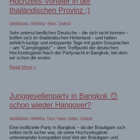
Hochzeits-Vorfeier in der
feiern
thailändischen Provinz ;)
Spiel&Spass
,
Highlights
/
Asien
,
Thailand
Sehr unterschiedlichen Deutsche – die sich nicht kennen –
treffen sich im thailändischen Hinterland – und hatten
wirklich lustige und entspannte Tage mit guten Gesprächen
– am “Campingplatz” – dem Treffpunkt der deutschen
Hochzeitsgäste Nach der Partynacht in Bangkok, bei dem
wir schon die ersten
Hochzeits-
Read More »
Vorfeier
in
der
thailändischen
Provinz
Junggesellenparty in Bangkok 😯
;)
schon wieder Hangover?
Spiel&Spass
,
Highlights
,
Party
/
Asien
,
Städte
,
Thailand
Eine inoffizielle Party in Bangkok – da der Bräutigam sich
selbst nicht sicher war, ob seine Hochzeitsgäste
untereinander kompatibel sind Veit der Bräutigam und