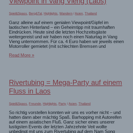
Viewpoint in Vang Vieng (Laos)
–
Laos)
Spiel&Spass
,
Berg&Tal
,
Highlights
,
Wandern
/
Asien
,
Thailand
Ganz alleine auf einem genialen Viewpoint/Gipfel im
laotischen Hinterland – ein Geheimtipp mit traumhaften
Eindrücken. Heute sind die letzten Hochzeitsgäste
weitergereist und wir haben noch einen Naturtag in Vang
Vieng unternommen. Für ca. 4 Euro haben wir jeweils einen
Motorroller gemietet (mit schlechten Bremsen und
Wanderung
Read More »
zum
schönsten
Viewpoint
in
Vang
Rivertubing = Mega-Party auf einem
Vieng
(Laos)
Fluss in Laos
Spiel&Spass
,
Freunde
,
Highlights
,
Party
/
Asien
,
Thailand
So richtig vorstellen konnten wir uns es vorher nicht – und
hatten dann aber mächtig Spaß. Barhopping mit Autoreifen
auf einem asiatischen Fluß. Ganz sicher eines unserer
lustigsten Events der letzten Jahrzehnte Veit wollte
unbedingt mit uns zum Rivertubing auf dem Nam Song