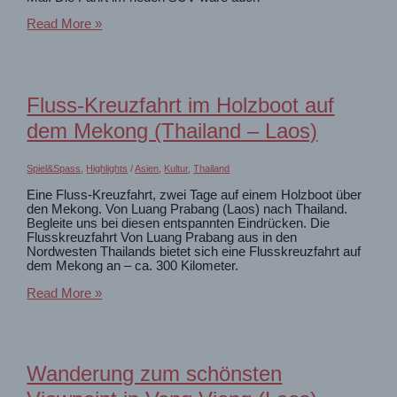
Chiang
Read More »
Mai:
Natur-
und
Tramperlebnis
in
Fluss-Kreuzfahrt im Holzboot auf
Asien
dem Mekong (Thailand – Laos)
Spiel&Spass
,
Highlights
/
Asien
,
Kultur
,
Thailand
Eine Fluss-Kreuzfahrt, zwei Tage auf einem Holzboot über
den Mekong. Von Luang Prabang (Laos) nach Thailand.
Begleite uns bei diesen entspannten Eindrücken. Die
Flusskreuzfahrt Von Luang Prabang aus in den
Nordwesten Thailands bietet sich eine Flusskreuzfahrt auf
dem Mekong an – ca. 300 Kilometer.
Fluss-
Read More »
Kreuzfahrt
im
Holzboot
auf
dem
Wanderung zum schönsten
Mekong
(Thailand