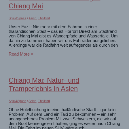
Chiang Mai
Spiel&Spass
/
Asien
,
Thailand
Unser Fazit: Nie mehr mit dem Fahrrad in einer
thailändischen Stadt – das ist Horror! Direkt am Stadtrand
von Chiang Mai gibt es Wanderpfade und Wasserfälle. Um
da hin zu kommen, haben wir uns Fahrräder ausgeliehen.
Allerdings war die Radfahrt weit aufregender als durch den
Fahrradfahren
Read More »
und
Trekking
in
Chiang
Mai
Chiang Mai: Natur- und
Tramperlebnis in Asien
Spiel&Spass
/
Asien
,
Thailand
Ohne Hotelbuchung in eine thailändische Stadt – gar kein
Problem. Auf dem Land ein Taxi zu bekommen – ein sehr
unangenehmes Problem Mit zwei Schweizern, die wir auf
dem Boot kennengelernt hatten, ging es weiter nach Chiang
Mai. Die Fahrt im neuen SUV wäre auch