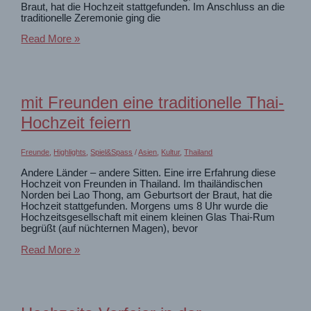
Braut, hat die Hochzeit stattgefunden. Im Anschluss an die
traditionelle Zeremonie ging die
Mit
Read More »
Freunden
eine
wilde
Thai-
Hochzeit
mit Freunden eine traditionelle Thai-
feiern
Hochzeit feiern
Freunde
,
Highlights
,
Spiel&Spass
/
Asien
,
Kultur
,
Thailand
Andere Länder – andere Sitten. Eine irre Erfahrung diese
Hochzeit von Freunden in Thailand. Im thailändischen
Norden bei Lao Thong, am Geburtsort der Braut, hat die
Hochzeit stattgefunden. Morgens ums 8 Uhr wurde die
Hochzeitsgesellschaft mit einem kleinen Glas Thai-Rum
begrüßt (auf nüchternen Magen), bevor
mit
Read More »
Freunden
eine
traditionelle
Thai-
Hochzeit