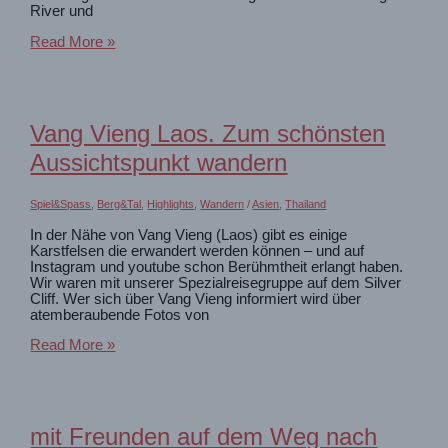
River und
Rivertubing
Read More »
=
Mega-
Party
auf
einem
Vang Vieng Laos. Zum schönsten
Fluss
in
Aussichtspunkt wandern
Laos
Spiel&Spass
,
Berg&Tal
,
Highlights
,
Wandern
/
Asien
,
Thailand
In der Nähe von Vang Vieng (Laos) gibt es einige
Karstfelsen die erwandert werden können – und auf
Instagram und youtube schon Berühmtheit erlangt haben.
Wir waren mit unserer Spezialreisegruppe auf dem Silver
Cliff. Wer sich über Vang Vieng informiert wird über
atemberaubende Fotos von
Vang
Read More »
Vieng
Laos.
Zum
schönsten
Aussichtspunkt
mit Freunden auf dem Weg nach
wandern