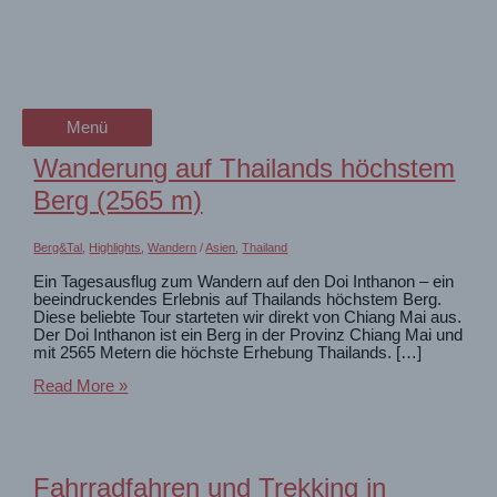
Zum
Thailand
wanderschön
Inhalt
springen
der Wander-Vlog
Unsere Erlebnisse in Thailand
Menü
Menü
Wanderung auf Thailands höchstem
Berg (2565 m)
Berg&Tal
,
Highlights
,
Wandern
/
Asien
,
Thailand
Ein Tagesausflug zum Wandern auf den Doi Inthanon – ein
beeindruckendes Erlebnis auf Thailands höchstem Berg.
Diese beliebte Tour starteten wir direkt von Chiang Mai aus.
Der Doi Inthanon ist ein Berg in der Provinz Chiang Mai und
mit 2565 Metern die höchste Erhebung Thailands. […]
Wanderung
Read More »
auf
Thailands
höchstem
Berg
(2565
Fahrradfahren und Trekking in
m)