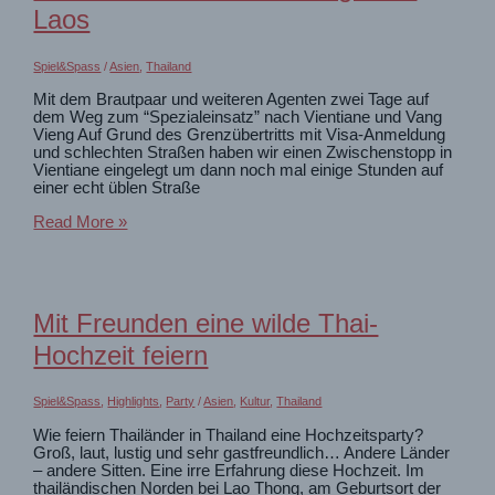
Laos
Spiel&Spass
/
Asien
,
Thailand
Mit dem Brautpaar und weiteren Agenten zwei Tage auf
dem Weg zum “Spezialeinsatz” nach Vientiane und Vang
Vieng Auf Grund des Grenzübertritts mit Visa-Anmeldung
und schlechten Straßen haben wir einen Zwischenstopp in
Vientiane eingelegt um dann noch mal einige Stunden auf
einer echt üblen Straße
mit
Read More »
Freunden
auf
dem
Weg
nach
Mit Freunden eine wilde Thai-
Laos
Hochzeit feiern
Spiel&Spass
,
Highlights
,
Party
/
Asien
,
Kultur
,
Thailand
Wie feiern Thailänder in Thailand eine Hochzeitsparty?
Groß, laut, lustig und sehr gastfreundlich… Andere Länder
– andere Sitten. Eine irre Erfahrung diese Hochzeit. Im
thailändischen Norden bei Lao Thong, am Geburtsort der