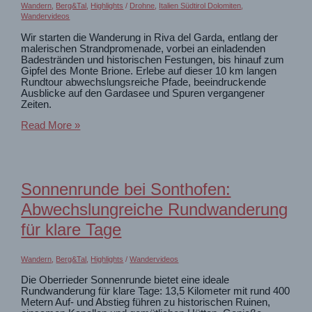
Wandern
,
Berg&Tal
,
Highlights
/
Drohne
,
Italien Südtirol Dolomiten
,
Wandervideos
Wir starten die Wanderung in Riva del Garda, entlang der
malerischen Strandpromenade, vorbei an einladenden
Badestränden und historischen Festungen, bis hinauf zum
Gipfel des Monte Brione. Erlebe auf dieser 10 km langen
Rundtour abwechslungsreiche Pfade, beeindruckende
Ausblicke auf den Gardasee und Spuren vergangener
Zeiten.​
Gardasee:
Read More »
Von
Riva
del
Garda
zum
Sonnenrunde bei Sonthofen:
Monte
Brione:
Abwechslungreiche Rundwanderung
Natur,
Geschichte
für klare Tage
und
tolle
Ausblicke
Wandern
,
Berg&Tal
,
Highlights
/
Wandervideos
Die Oberrieder Sonnenrunde bietet eine ideale
Rundwanderung für klare Tage: 13,5 Kilometer mit rund 400
Metern Auf- und Abstieg führen zu historischen Ruinen,