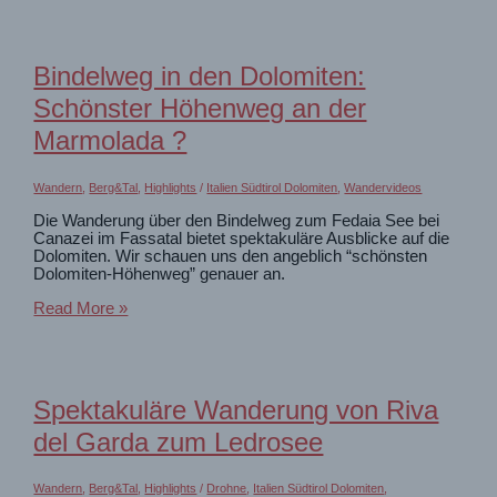
Sardiniens
Nordküste:
Von
Monte
Bindelweg in den Dolomiten:
Tinnari
nach
Schönster Höhenweg an der
Costa
Paradiso
Marmolada ?
und
zur
Cala
Wandern
,
Berg&Tal
,
Highlights
/
Italien Südtirol Dolomiten
,
Wandervideos
Li
Die Wanderung über den Bindelweg zum Fedaia See bei
Cossi
Canazei im Fassatal bietet spektakuläre Ausblicke auf die
Dolomiten. Wir schauen uns den angeblich “schönsten
Dolomiten-Höhenweg” genauer an.
Bindelweg
Read More »
in
den
Dolomiten:
Schönster
Höhenweg
Spektakuläre Wanderung von Riva
an
der
del Garda zum Ledrosee
Marmolada
?
Wandern
,
Berg&Tal
,
Highlights
/
Drohne
,
Italien Südtirol Dolomiten
,