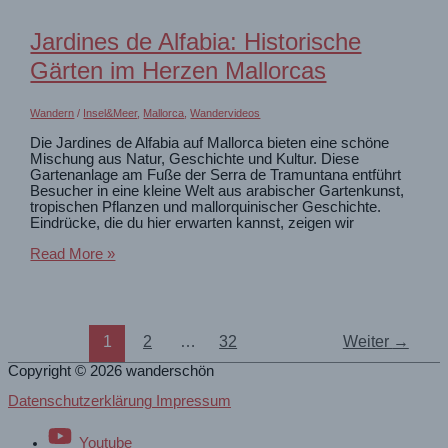
Blu
zum
Jardines de Alfabia: Historische
Pedra
Longa
Gärten im Herzen Mallorcas
Wandern
/
Insel&Meer
,
Mallorca
,
Wandervideos
Die Jardines de Alfabia auf Mallorca bieten eine schöne
Mischung aus Natur, Geschichte und Kultur. Diese
Gartenanlage am Fuße der Serra de Tramuntana entführt
Besucher in eine kleine Welt aus arabischer Gartenkunst,
tropischen Pflanzen und mallorquinischer Geschichte.
Eindrücke, die du hier erwarten kannst, zeigen wir
Jardines
Read More »
de
Alfabia:
Historische
Gärten
im
1
2
…
32
Weiter
→
Herzen
Mallorcas
Copyright © 2026
wanderschön
Datenschutzerklärung Impressum
Youtube