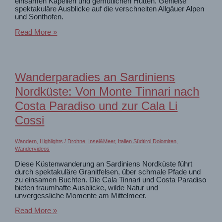
einsamen Kapellen und gemütlichen Hütten. Genieße
spektakuläre Ausblicke auf die verschneiten Allgäuer Alpen
und Sonthofen.
Sonnenrunde
Read More »
bei
Sonthofen:
Abwechslungreiche
Rundwanderung
für
Wanderparadies an Sardiniens
klare
Tage
Nordküste: Von Monte Tinnari nach
Costa Paradiso und zur Cala Li
Cossi
Wandern
,
Highlights
/
Drohne
,
Insel&Meer
,
Italien Südtirol Dolomiten
,
Wandervideos
Diese Küstenwanderung an Sardiniens Nordküste führt
durch spektakuläre Granitfelsen, über schmale Pfade und
zu einsamen Buchten. Die Cala Tinnari und Costa Paradiso
bieten traumhafte Ausblicke, wilde Natur und
unvergessliche Momente am Mittelmeer.
Wanderparadies
Read More »
an