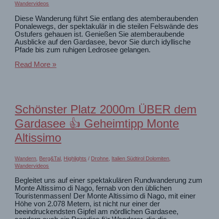
Wandervideos
Diese Wanderung führt Sie entlang des atemberaubenden
Ponalewegs, der spektakulär in die steilen Felswände des
Ostufers gehauen ist. Genießen Sie atemberaubende
Ausblicke auf den Gardasee, bevor Sie durch idyllische
Pfade bis zum ruhigen Ledrosee gelangen.
Spektakuläre
Read More »
Wanderung
von
Riva
del
Garda
Schönster Platz 2000m ÜBER dem
zum
Ledrosee
Gardasee 👍 Geheimtipp Monte
Altissimo
Wandern
,
Berg&Tal
,
Highlights
/
Drohne
,
Italien Südtirol Dolomiten
,
Wandervideos
Begleitet uns auf einer spektakulären Rundwanderung zum
Monte Altissimo di Nago, fernab von den üblichen
Touristenmassen! Der Monte Altissimo di Nago, mit einer
Höhe von 2.078 Metern, ist nicht nur einer der
beeindruckendsten Gipfel am nördlichen Gardasee,