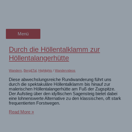
Zum
Berg&Tal
wanderschön
Inhalt
springen
der Wander-Vlog
Erlebnisse und Eindrücke zwischen Berg und Tal – bergauf und
bergab
Menü
Menü
Durch die Höllentalklamm zur
Höllentalangerhütte
Wandern
,
Berg&Tal
,
Highlights
/
Wandervideos
Diese abwechslungsreiche Rundwanderung führt uns
durch die spektakuläre Höllentalklamm bis hinauf zur
malerischen Höllentalangerhütte am Fuß der Zugspitze.
Der Aufstieg über den idyllischen Sagensteig bietet dabei
eine lohnenswerte Alternative zu den klassischen, oft stark
frequentierten Forstwegen.
Durch
Read More »
die
Höllentalklamm
zur
Höllentalangerhütte