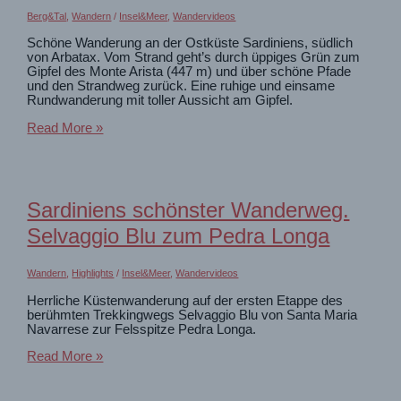
Berg&Tal
,
Wandern
/
Insel&Meer
,
Wandervideos
Schöne Wanderung an der Ostküste Sardiniens, südlich
von Arbatax. Vom Strand geht’s durch üppiges Grün zum
Gipfel des Monte Arista (447 m) und über schöne Pfade
und den Strandweg zurück. Eine ruhige und einsame
Rundwanderung mit toller Aussicht am Gipfel.
Sardinien
Read More »
Wandern:
Strand
und
Gipfel
am
Sardiniens schönster Wanderweg.
Monte
Arista
Selvaggio Blu zum Pedra Longa
Wandern
,
Highlights
/
Insel&Meer
,
Wandervideos
Herrliche Küstenwanderung auf der ersten Etappe des
berühmten Trekkingwegs Selvaggio Blu von Santa Maria
Navarrese zur Felsspitze Pedra Longa.
Sardiniens
Read More »
schönster
Wanderweg.
Selvaggio