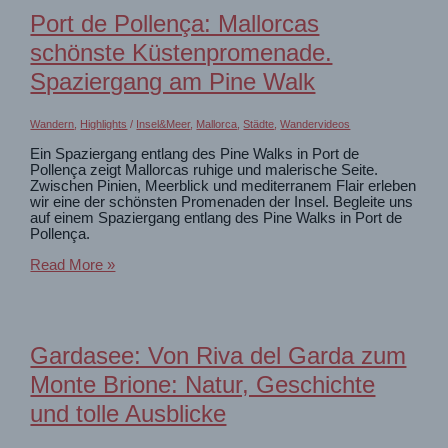
Port de Pollença: Mallorcas
schönste Küstenpromenade.
Spaziergang am Pine Walk
Wandern
,
Highlights
/
Insel&Meer
,
Mallorca
,
Städte
,
Wandervideos
Ein Spaziergang entlang des Pine Walks in Port de
Pollença zeigt Mallorcas ruhige und malerische Seite.
Zwischen Pinien, Meerblick und mediterranem Flair erleben
wir eine der schönsten Promenaden der Insel. Begleite uns
auf einem Spaziergang entlang des Pine Walks in Port de
Pollença.
Port
Read More »
de
Pollença:
Mallorcas
schönste
Küstenpromenade.
Gardasee: Von Riva del Garda zum
Spaziergang
am
Monte Brione: Natur, Geschichte
Pine
Walk
und tolle Ausblicke