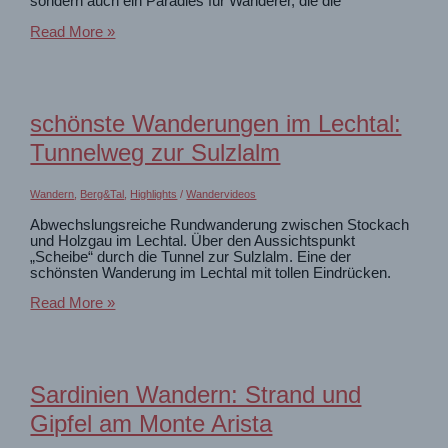
sondern auch ein Paradies für Wanderer, die die
Schönster
Read More »
Platz
2000m
ÜBER
dem
Gardasee
schönste Wanderungen im Lechtal:
👍
Tunnelweg zur Sulzlalm
Geheimtipp
Monte
Altissimo
Wandern
,
Berg&Tal
,
Highlights
/
Wandervideos
Abwechslungsreiche Rundwanderung zwischen Stockach
und Holzgau im Lechtal. Über den Aussichtspunkt
„Scheibe“ durch die Tunnel zur Sulzlalm. Eine der
schönsten Wanderung im Lechtal mit tollen Eindrücken.
schönste
Read More »
Wanderungen
im
Lechtal:
Tunnelweg
zur
Sardinien Wandern: Strand und
Sulzlalm
Gipfel am Monte Arista