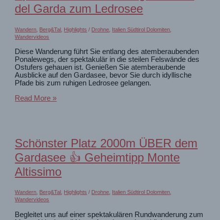
der
del Garda zum Ledrosee
Marmolada
?
Wandern
,
Berg&Tal
,
Highlights
/
Drohne
,
Italien Südtirol Dolomiten
,
Wandervideos
Diese Wanderung führt Sie entlang des atemberaubenden
Ponalewegs, der spektakulär in die steilen Felswände des
Ostufers gehauen ist. Genießen Sie atemberaubende
Ausblicke auf den Gardasee, bevor Sie durch idyllische
Pfade bis zum ruhigen Ledrosee gelangen.
Spektakuläre
Read More »
Wanderung
von
Riva
del
Garda
Schönster Platz 2000m ÜBER dem
zum
Ledrosee
Gardasee 👍 Geheimtipp Monte
Altissimo
Wandern
,
Berg&Tal
,
Highlights
/
Drohne
,
Italien Südtirol Dolomiten
,
Wandervideos
Begleitet uns auf einer spektakulären Rundwanderung zum