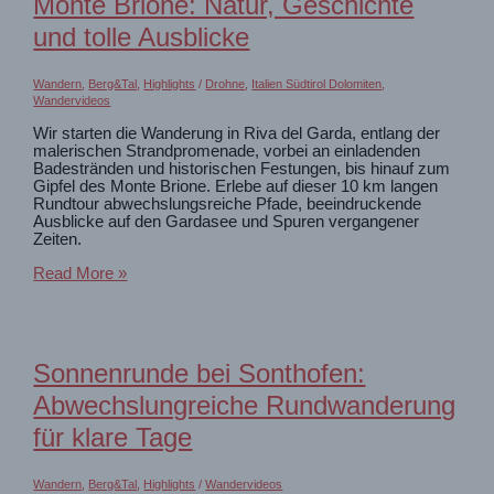
Monte Brione: Natur, Geschichte
Pine
Walk
und tolle Ausblicke
Wandern
,
Berg&Tal
,
Highlights
/
Drohne
,
Italien Südtirol Dolomiten
,
Wandervideos
Wir starten die Wanderung in Riva del Garda, entlang der
malerischen Strandpromenade, vorbei an einladenden
Badestränden und historischen Festungen, bis hinauf zum
Gipfel des Monte Brione. Erlebe auf dieser 10 km langen
Rundtour abwechslungsreiche Pfade, beeindruckende
Ausblicke auf den Gardasee und Spuren vergangener
Zeiten.​
Gardasee:
Read More »
Von
Riva
del
Garda
zum
Sonnenrunde bei Sonthofen:
Monte
Brione:
Abwechslungreiche Rundwanderung
Natur,
Geschichte
für klare Tage
und
tolle
Ausblicke
Wandern
,
Berg&Tal
,
Highlights
/
Wandervideos