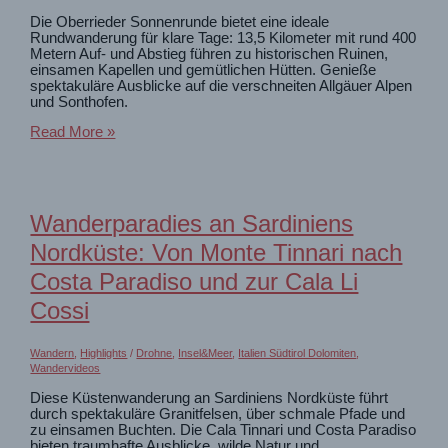
Die Oberrieder Sonnenrunde bietet eine ideale
Rundwanderung für klare Tage: 13,5 Kilometer mit rund 400
Metern Auf- und Abstieg führen zu historischen Ruinen,
einsamen Kapellen und gemütlichen Hütten. Genieße
spektakuläre Ausblicke auf die verschneiten Allgäuer Alpen
und Sonthofen.
Sonnenrunde
Read More »
bei
Sonthofen:
Abwechslungreiche
Rundwanderung
für
Wanderparadies an Sardiniens
klare
Tage
Nordküste: Von Monte Tinnari nach
Costa Paradiso und zur Cala Li
Cossi
Wandern
,
Highlights
/
Drohne
,
Insel&Meer
,
Italien Südtirol Dolomiten
,
Wandervideos
Diese Küstenwanderung an Sardiniens Nordküste führt
durch spektakuläre Granitfelsen, über schmale Pfade und
zu einsamen Buchten. Die Cala Tinnari und Costa Paradiso
bieten traumhafte Ausblicke, wilde Natur und