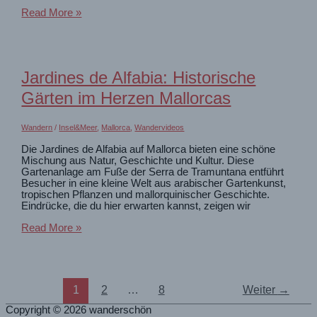
Sardiniens
Read More »
schönster
Wanderweg.
Selvaggio
Blu
zum
Jardines de Alfabia: Historische
Pedra
Longa
Gärten im Herzen Mallorcas
Wandern
/
Insel&Meer
,
Mallorca
,
Wandervideos
Die Jardines de Alfabia auf Mallorca bieten eine schöne
Mischung aus Natur, Geschichte und Kultur. Diese
Gartenanlage am Fuße der Serra de Tramuntana entführt
Besucher in eine kleine Welt aus arabischer Gartenkunst,
tropischen Pflanzen und mallorquinischer Geschichte.
Eindrücke, die du hier erwarten kannst, zeigen wir
Jardines
Read More »
de
Alfabia:
Historische
Gärten
im
1
2
…
8
Weiter
→
Herzen
Mallorcas
Copyright © 2026
wanderschön