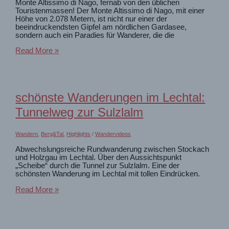
Monte Altissimo di Nago, fernab von den üblichen
Touristenmassen! Der Monte Altissimo di Nago, mit einer
Höhe von 2.078 Metern, ist nicht nur einer der
beeindruckendsten Gipfel am nördlichen Gardasee,
sondern auch ein Paradies für Wanderer, die die
Schönster
Read More »
Platz
2000m
ÜBER
dem
Gardasee
schönste Wanderungen im Lechtal:
👍
Tunnelweg zur Sulzlalm
Geheimtipp
Monte
Altissimo
Wandern
,
Berg&Tal
,
Highlights
/
Wandervideos
Abwechslungsreiche Rundwanderung zwischen Stockach
und Holzgau im Lechtal. Über den Aussichtspunkt
„Scheibe“ durch die Tunnel zur Sulzlalm. Eine der
schönsten Wanderung im Lechtal mit tollen Eindrücken.
schönste
Read More »
Wanderungen
im
Lechtal:
Tunnelweg