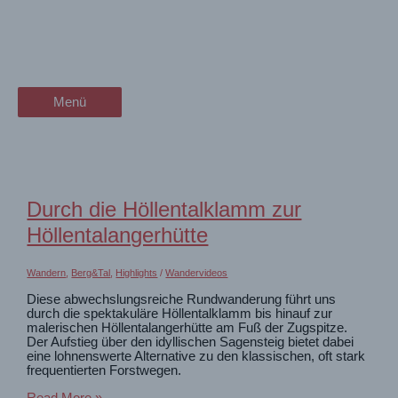
Zum
Wandervideos
wanderschön
Inhalt
springen
der Wander-Vlog
die besten Wandervideos unseres
YouTube-Kanals
@wanderschoen
Menü
Menü
Hier findest du ergänzende Informationen zu den
Touren
Durch die Höllentalklamm zur
Höllentalangerhütte
Wandern
,
Berg&Tal
,
Highlights
/
Wandervideos
Diese abwechslungsreiche Rundwanderung führt uns
durch die spektakuläre Höllentalklamm bis hinauf zur
malerischen Höllentalangerhütte am Fuß der Zugspitze.
Der Aufstieg über den idyllischen Sagensteig bietet dabei
eine lohnenswerte Alternative zu den klassischen, oft stark
frequentierten Forstwegen.
Durch
Read More »