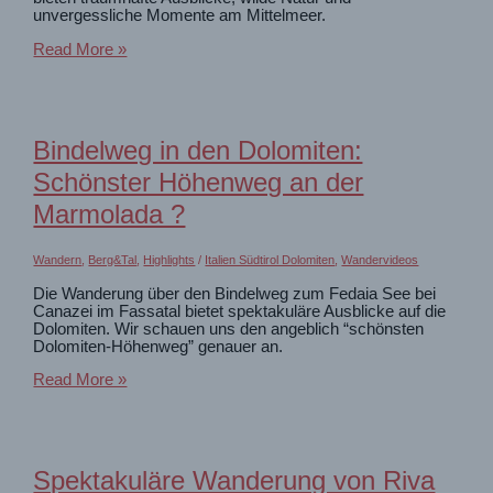
unvergessliche Momente am Mittelmeer.
Wanderparadies
Read More »
an
Sardiniens
Nordküste:
Von
Monte
Bindelweg in den Dolomiten:
Tinnari
nach
Schönster Höhenweg an der
Costa
Paradiso
Marmolada ?
und
zur
Cala
Wandern
,
Berg&Tal
,
Highlights
/
Italien Südtirol Dolomiten
,
Wandervideos
Li
Die Wanderung über den Bindelweg zum Fedaia See bei
Cossi
Canazei im Fassatal bietet spektakuläre Ausblicke auf die
Dolomiten. Wir schauen uns den angeblich “schönsten
Dolomiten-Höhenweg” genauer an.
Bindelweg
Read More »
in
den
Dolomiten:
Schönster
Höhenweg
Spektakuläre Wanderung von Riva
an