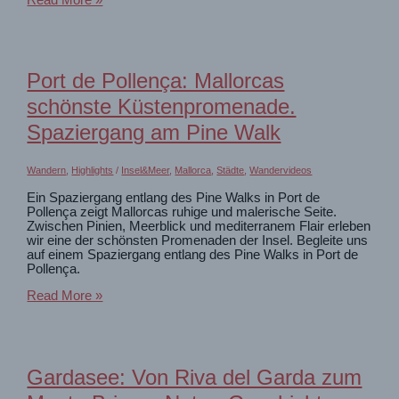
die
Höllentalklamm
zur
Höllentalangerhütte
Port de Pollença: Mallorcas
schönste Küstenpromenade.
Spaziergang am Pine Walk
Wandern
,
Highlights
/
Insel&Meer
,
Mallorca
,
Städte
,
Wandervideos
Ein Spaziergang entlang des Pine Walks in Port de
Pollença zeigt Mallorcas ruhige und malerische Seite.
Zwischen Pinien, Meerblick und mediterranem Flair erleben
wir eine der schönsten Promenaden der Insel. Begleite uns
auf einem Spaziergang entlang des Pine Walks in Port de
Pollença.
Port
Read More »
de
Pollença:
Mallorcas
schönste
Küstenpromenade.
Gardasee: Von Riva del Garda zum
Spaziergang
am