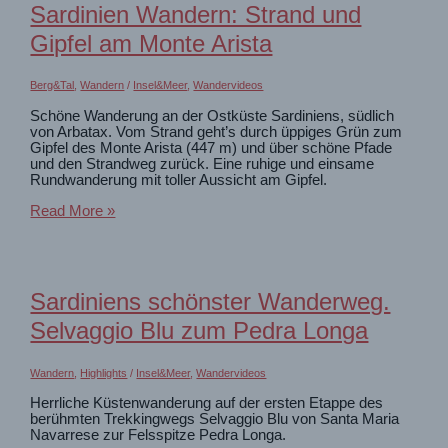
zur
Sardinien Wandern: Strand und
Sulzlalm
Gipfel am Monte Arista
Berg&Tal
,
Wandern
/
Insel&Meer
,
Wandervideos
Schöne Wanderung an der Ostküste Sardiniens, südlich
von Arbatax. Vom Strand geht’s durch üppiges Grün zum
Gipfel des Monte Arista (447 m) und über schöne Pfade
und den Strandweg zurück. Eine ruhige und einsame
Rundwanderung mit toller Aussicht am Gipfel.
Sardinien
Read More »
Wandern:
Strand
und
Gipfel
am
Sardiniens schönster Wanderweg.
Monte
Arista
Selvaggio Blu zum Pedra Longa
Wandern
,
Highlights
/
Insel&Meer
,
Wandervideos
Herrliche Küstenwanderung auf der ersten Etappe des
berühmten Trekkingwegs Selvaggio Blu von Santa Maria
Navarrese zur Felsspitze Pedra Longa.