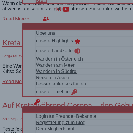
Kreta
Wenn die Motivation mal nicht so groß ist – muss man sich ein 
abwechslungsreich und gut erschlossen. So konnten wir beim
WanderVideos
Hot
Zieleinlauf
Über uns
Read More »
in
der
Über uns
Strandbar
|
Kreta. Durch die Kritsa-Schlucht (Geor
unsere Highlights
unsere
Lauf-
unsere Landkarte
Motivation
Berg&Tal
,
Wandern
/
Wandervideos
Wandern in Österreich
auf
Wandern am Meer
Eine Wanderung durch das trockene Flussbett und eine (kurze
Kreta
Kritsa Schlucht (George / Farággi Kritsâs) ausgesucht, die in
Wandern in Südtirol
Reisen in Asien
Kreta.
Read More »
besser laufen als faulen
Durch
unsere Timeline
die
Kritsa-
login
Schlucht
Auf Kreta während Corona – den Gebu
(George
Kritsâs)
Login für Freunde+Bekannte
Spiel&Spass
,
Party
,
Wandern
/
Insel&Meer
Registrierung zum Blog
Dein Mitgliedsprofil
Feste feiern während Corona? Weil eine große Party wegen eine