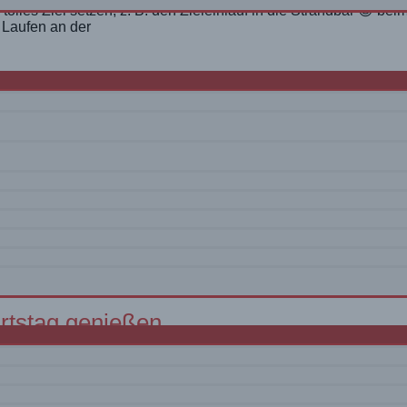
tolles Ziel setzen, z. B. den Zieleinlauf in die Strandbar 😉 be
 Laufen an der
ge Kritsâs)
) spektakuläre Schlucht. Komm mit Als Tour für Wolframs Gebu
 der Nähe von Agios Nikolaos liegt – unserer Homebase auf Kret
rtstag genießen
r Pandemie nicht angebracht ist – feiern wir etwas anders. Eine