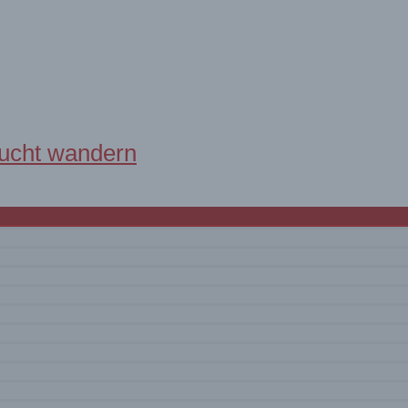
lucht wandern
ag es wilder – besonders wenn die Greifvögel über einem kreis
auf-Motivation auf Kreta