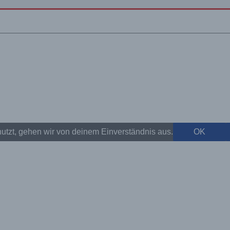
et mit Reisewarnung. Kreta ist dabei auf
utzt, gehen wir von deinem Einverständnis aus.
OK