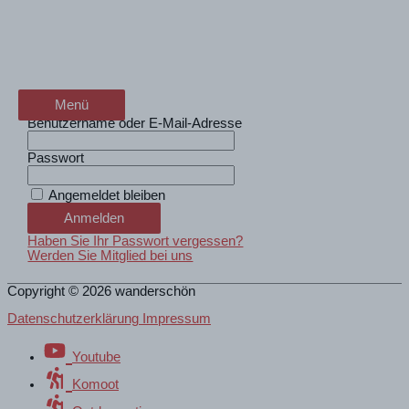
Zum
Login für Freunde und
wanderschön
Inhalt
springen
Bekannte
der Wander-Vlog
Menü
Menü
Benutzername oder E-Mail-Adresse
Passwort
Angemeldet bleiben
Haben Sie Ihr Passwort vergessen?
Werden Sie Mitglied bei uns
Copyright © 2026
wanderschön
Datenschutzerklärung Impressum
Youtube
Komoot