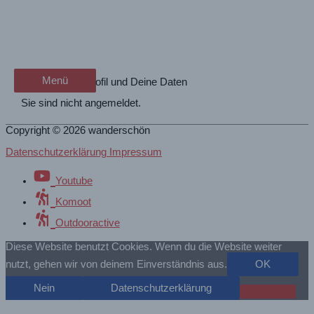
Zum
Profil
wanderschön
Inhalt
springen
der Wander-Vlog
Menü
Menü
Dein Benutzerprofil und Deine Daten
Sie sind nicht angemeldet.
Copyright © 2026
wanderschön
Datenschutzerklärung Impressum
Youtube
Komoot
Outdooractive
Diese Website benutzt Cookies. Wenn du die Website weiter
nutzt, gehen wir von deinem Einverständnis aus.
OK
Nein
Datenschutzerklärung