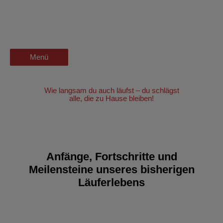
Zum
Besser laufen als faulen |
wanderschön
Inhalt
springen
Joggen hält jung
der Wander-Vlog
Menü
Menü
Wie langsam du auch läufst – du schlägst
alle, die zu Hause bleiben!
Anfänge, Fortschritte und
Meilensteine unseres bisherigen
Läuferlebens