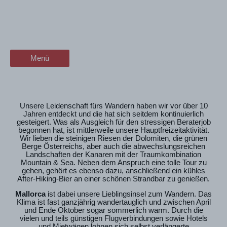
Zum
Wandern am Meer
wanderschön
Inhalt
springen
der Wander-Vlog
Menü
Menü
Unsere Leidenschaft fürs Wandern haben wir vor über 10
Jahren entdeckt und die hat sich seitdem kontinuierlich
gesteigert. Was als Ausgleich für den stressigen Beraterjob
begonnen hat, ist mittlerweile unsere Hauptfreizeitaktivität.
Wir lieben die steinigen Riesen der Dolomiten, die grünen
Berge Österreichs, aber auch die abwechslungsreichen
Landschaften der Kanaren mit der Traumkombination
Mountain & Sea. Neben dem Anspruch eine tolle Tour zu
gehen, gehört es ebenso dazu, anschließend ein kühles
After-Hiking-Bier an einer schönen Strandbar zu genießen.
Mallorca
ist dabei unsere Lieblingsinsel zum Wandern. Das
Klima ist fast ganzjährig wandertauglich und zwischen April
und Ende Oktober sogar sommerlich warm. Durch die
vielen und teils günstigen Flugverbindungen sowie Hotels
und Mietwägen lohnen sich selbst verlängerte