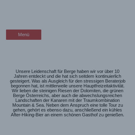
Zum
Wandern in der Alpenregion
wanderschön
Inhalt
springen
Österreich und dem Allgäu
der Wander-Vlog
Menü
Menü
Unsere Leidenschaft für Berge haben wir vor über 10
Jahren entdeckt und die hat sich seitdem kontinuierlich
gesteigert. Was als Ausgleich für den stressigen Beraterjob
begonnen hat, ist mittlerweile unsere Hauptfreizeitaktivität.
Wir lieben die steinigen Riesen der Dolomiten, die grünen
Berge Österreichs, aber auch die abwechslungsreichen
Landschaften der Kanaren mit der Traumkombination
Mountain & Sea. Neben dem Anspruch eine tolle Tour zu
gehen, gehört es ebenso dazu, anschließend ein kühles
After-Hiking-Bier an einem schönen Gasthof zu genießen.