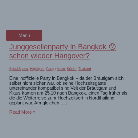
Zum
Asien
wanderschön
Inhalt
springen
der Wander-Vlog
Unsere Erlebnisse in Asien. Thailand, Laos, Kambodscha
Menü
Menü
Junggesellenparty in Bangkok 😯
schon wieder Hangover?
Spiel&Spass
,
Highlights
,
Party
/
Asien
,
Städte
,
Thailand
Eine inoffizielle Party in Bangkok – da der Bräutigam sich
selbst nicht sicher war, ob seine Hochzeitsgäste
untereinander kompatibel sind Veit der Bräutigam und
Klaus kamen am 25.10 nach Bangkok, einen Tag früher als
die die Weiterreise zum Hochzeitsort in Nordthailand
geplant war. Am gleichen […]
Junggesellenparty
Read More »
in
Bangkok
😯
schon
wieder