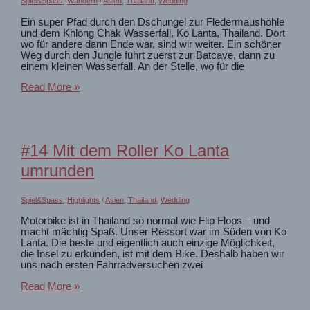
Spiel&Spass
,
Wandern
/
Asien
,
Thailand
,
Wedding
Ein super Pfad durch den Dschungel zur Fledermaushöhle
und dem Khlong Chak Wasserfall, Ko Lanta, Thailand. Dort
wo für andere dann Ende war, sind wir weiter. Ein schöner
Weg durch den Jungle führt zuerst zur Batcave, dann zu
einem kleinen Wasserfall. An der Stelle, wo für die
#14
Read More »
Im
Dschungel
von
Ko
Lanta
#14 Mit dem Roller Ko Lanta
zum
Khlong
umrunden
Chak
Waterfall
Spiel&Spass
,
Highlights
/
Asien
,
Thailand
,
Wedding
Motorbike ist in Thailand so normal wie Flip Flops – und
macht mächtig Spaß. Unser Ressort war im Süden von Ko
Lanta. Die beste und eigentlich auch einzige Möglichkeit,
die Insel zu erkunden, ist mit dem Bike. Deshalb haben wir
uns nach ersten Fahrradversuchen zwei
#14
Read More »
Mit
dem