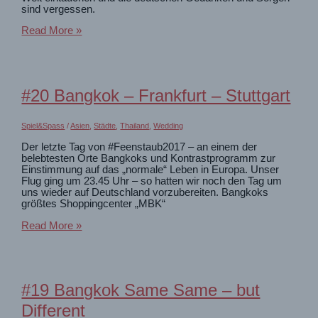
sind vergessen.
Reise
Read More »
nach
Bangkok.
In
20
Stunden
#20 Bangkok – Frankfurt – Stuttgart
in
einer
anderen
Spiel&Spass
/
Asien
,
Städte
,
Thailand
,
Wedding
Welt
Der letzte Tag von #Feenstaub2017 – an einem der
belebtesten Orte Bangkoks und Kontrastprogramm zur
Einstimmung auf das „normale“ Leben in Europa. Unser
Flug ging um 23.45 Uhr – so hatten wir noch den Tag um
uns wieder auf Deutschland vorzubereiten. Bangkoks
größtes Shoppingcenter „MBK“
#20
Read More »
Bangkok
–
Frankfurt
–
Stuttgart
#19 Bangkok Same Same – but
Different