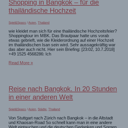
Shopping in Bangkok – für die
Hangover?
thailändische Hochzeit
Spiel&Spass
/
Asien
,
Thailand
wie kleidet man sich für eine thailändische Hochzeitsfeier?
Shoppingtour im MBK. Das Brautpaar hatte uns vorab
etwas gebrieft, wie die Kleiderordnung auf einer Hochzeit
im thailändischen Isan sein wird. Sehr aussagekräftig war
das aber auch nicht. Hier sein Briefing: [23:02, 10.7.2018]
+49 1525 4568286: Ich
Shopping
Read More »
in
Bangkok
–
für
die
Reise nach Bangkok. In 20 Stunden
thailändische
Hochzeit
in einer anderen Welt
Spiel&Spass
/
Asien
,
Städte
,
Thailand
Von Stuttgart nach Zürich nach Bangkok – in die Altstadt
und Khaosan-Road So schnell kann man in eine andere
Welt eintauchen und die deutschen Gedanken und Sorgen