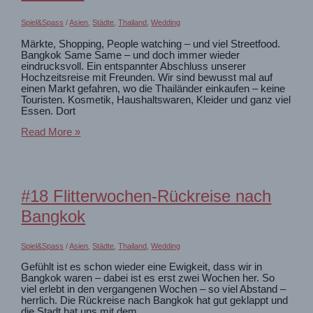
Spiel&Spass
/
Asien
,
Städte
,
Thailand
,
Wedding
Märkte, Shopping, People watching – und viel Streetfood.
Bangkok Same Same – und doch immer wieder
eindrucksvoll. Ein entspannter Abschluss unserer
Hochzeitsreise mit Freunden. Wir sind bewusst mal auf
einen Markt gefahren, wo die Thailänder einkaufen – keine
Touristen. Kosmetik, Haushaltswaren, Kleider und ganz viel
Essen. Dort
#19
Read More »
Bangkok
Same
Same
–
but
#18 Flitterwochen-Rückreise nach
Different
Bangkok
Spiel&Spass
/
Asien
,
Städte
,
Thailand
,
Wedding
Gefühlt ist es schon wieder eine Ewigkeit, dass wir in
Bangkok waren – dabei ist es erst zwei Wochen her. So
viel erlebt in den vergangenen Wochen – so viel Abstand –
herrlich. Die Rückreise nach Bangkok hat gut geklappt und
die Stadt hat uns mit dem