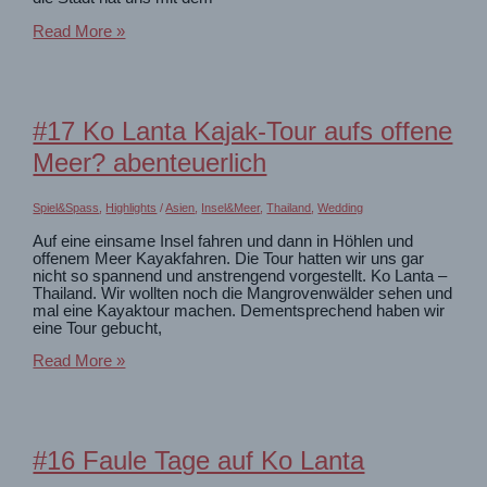
#18
Read More »
Flitterwochen-
Rückreise
nach
Bangkok
#17 Ko Lanta Kajak-Tour aufs offene
Meer? abenteuerlich
Spiel&Spass
,
Highlights
/
Asien
,
Insel&Meer
,
Thailand
,
Wedding
Auf eine einsame Insel fahren und dann in Höhlen und
offenem Meer Kayakfahren. Die Tour hatten wir uns gar
nicht so spannend und anstrengend vorgestellt. Ko Lanta –
Thailand. Wir wollten noch die Mangrovenwälder sehen und
mal eine Kayaktour machen. Dementsprechend haben wir
eine Tour gebucht,
#17
Read More »
Ko
Lanta
Kajak-
Tour
aufs
#16 Faule Tage auf Ko Lanta
offene
Meer?