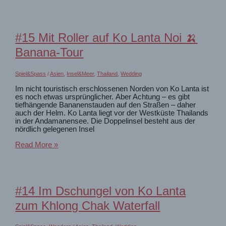
Lanta
Sonnenuntergang
😍
Honigmond
#15 Mit Roller auf Ko Lanta Noi 🍌
beim
Honeymoon
Banana-Tour
Spiel&Spass
/
Asien
,
Insel&Meer
,
Thailand
,
Wedding
Im nicht touristisch erschlossenen Norden von Ko Lanta ist
es noch etwas ursprünglicher. Aber Achtung – es gibt
tiefhängende Bananenstauden auf den Straßen – daher
auch der Helm. Ko Lanta liegt vor der Westküste Thailands
in der Andamanensee. Die Doppelinsel besteht aus der
nördlich gelegenen Insel
#15
Read More »
Mit
Roller
auf
Ko
Lanta
#14 Im Dschungel von Ko Lanta
Noi
🍌
zum Khlong Chak Waterfall
Banana-
Tour