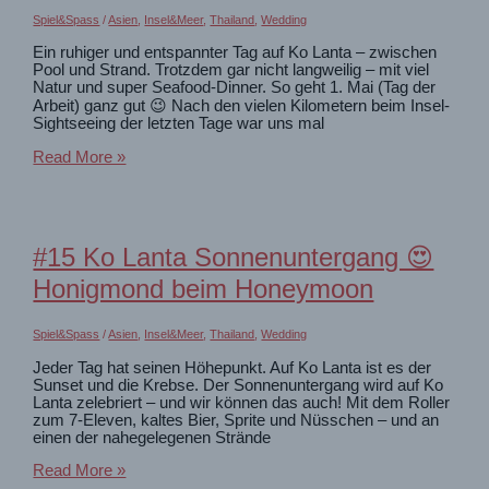
abenteuerlich
Spiel&Spass
/
Asien
,
Insel&Meer
,
Thailand
,
Wedding
Ein ruhiger und entspannter Tag auf Ko Lanta – zwischen
Pool und Strand. Trotzdem gar nicht langweilig – mit viel
Natur und super Seafood-Dinner. So geht 1. Mai (Tag der
Arbeit) ganz gut 😉 Nach den vielen Kilometern beim Insel-
Sightseeing der letzten Tage war uns mal
#16
Read More »
Faule
Tage
auf
Ko
Lanta
#15 Ko Lanta Sonnenuntergang 😍
Honigmond beim Honeymoon
Spiel&Spass
/
Asien
,
Insel&Meer
,
Thailand
,
Wedding
Jeder Tag hat seinen Höhepunkt. Auf Ko Lanta ist es der
Sunset und die Krebse. Der Sonnenuntergang wird auf Ko
Lanta zelebriert – und wir können das auch! Mit dem Roller
zum 7-Eleven, kaltes Bier, Sprite und Nüsschen – und an
einen der nahegelegenen Strände
#15
Read More »
Ko