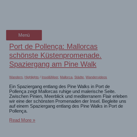
Zum
Städte
wanderschön
Inhalt
springen
der Wander-Vlog
Eindrücke unserer Städtetrips
Menü
Menü
Port de Pollença: Mallorcas
schönste Küstenpromenade.
Spaziergang am Pine Walk
Wandern
,
Highlights
/
Insel&Meer
,
Mallorca
,
Städte
,
Wandervideos
Ein Spaziergang entlang des Pine Walks in Port de
Pollença zeigt Mallorcas ruhige und malerische Seite.
Zwischen Pinien, Meerblick und mediterranem Flair erleben
wir eine der schönsten Promenaden der Insel. Begleite uns
auf einem Spaziergang entlang des Pine Walks in Port de
Pollença.
Port
Read More »
de
Pollença:
Mallorcas