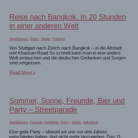
😯
schon
wieder
Reise nach Bangkok. In 20 Stunden
Hangover?
in einer anderen Welt
Spiel&Spass
/
Asien
,
Städte
,
Thailand
Von Stuttgart nach Zürich nach Bangkok – in die Altstadt
und Khaosan-Road So schnell kann man in eine andere
Welt eintauchen und die deutschen Gedanken und Sorgen
sind vergessen.
Reise
Read More »
nach
Bangkok.
In
20
Stunden
Sommer, Sonne, Freunde, Bier und
in
einer
Party – Streetparade
anderen
Welt
Spiel&Spass
,
Freunde
,
Highlights
,
Party
/
Städte
,
Volksfeste
Eine geile Party – obwohl wir uns vor drei Jahren
entschieden hatten, dort nicht mehr hinzugehen. Das 11.