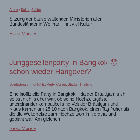
Arbeit
/
Kultur
,
Städte
Sitzung der bauverwaltenden Ministerien aller
Bundesländer in Weimar – mit viel Kultur
Kultur
Read More »
im
Auftrag
der
Bauministerkonferenz
Junggesellenparty in Bangkok 😯
schon wieder Hangover?
Spiel&Spass
,
Highlights
,
Party
/
Asien
,
Städte
,
Thailand
Eine inoffizielle Party in Bangkok – da der Bräutigam sich
selbst nicht sicher war, ob seine Hochzeitsgäste
untereinander kompatibel sind Veit der Bräutigam und
Klaus kamen am 25.10 nach Bangkok, einen Tag früher als
die die Weiterreise zum Hochzeitsort in Nordthailand
geplant war. Am gleichen
Junggesellenparty
Read More »
in
Bangkok