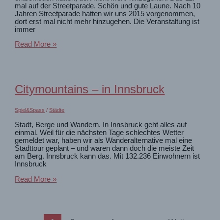
mal auf der Streetparade. Schön und gute Laune. Nach 10
Jahren Streetparade hatten wir uns 2015 vorgenommen,
dort erst mal nicht mehr hinzugehen. Die Veranstaltung ist
immer
Sommer,
Read More »
Sonne,
Freunde,
Bier
und
Party
Citymountains – in Innsbruck
–
Streetparade
Spiel&Spass
/
Städte
Stadt, Berge und Wandern. In Innsbruck geht alles auf
einmal. Weil für die nächsten Tage schlechtes Wetter
gemeldet war, haben wir als Wanderalternative mal eine
Stadttour geplant – und waren dann doch die meiste Zeit
am Berg. Innsbruck kann das. Mit 132.236 Einwohnern ist
Innsbruck
Citymountains
Read More »
–
in
Innsbruck