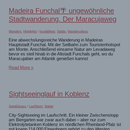
schönste
Küstenpromenade.
Madeira Funchal🌴 ungewöhnliche
Spaziergang
am
Stadtwanderung. Der Maracujaweg
Pine
Walk
Wandern
,
Highlights
/
Insel&Meer
,
Städte
,
Wandervideos
Eine abwechslungsreiche Wanderung in Madeiras
Hauptstadt Funchal. Mit der Seilbahn zum Touristenhotspot
am Monte. Anschließend einsame Natur am Levadaweg
bevor es steil hinab in die Altstadt Funchals geht, wo du
Maracujabier am Atlantik genießen kannst
Madeira
Read More »
Funchal
🌴
ungewöhnliche
Stadtwanderung.
Der
Sightseeinglauf in Koblenz
Maracujaweg
Spiel&Spass
/
LaufSport
,
Städte
City-Sightseeing im Laufschritt. Ein kleiner Zwischenstopp
am Biergarten war zwar auch dabei – aber nur zum
Elektrolytetanken Koblenz im nördlichen Rheinland-Pfalz ist
mit knapp 114.000 Einwohnern gehört zu den ältesten