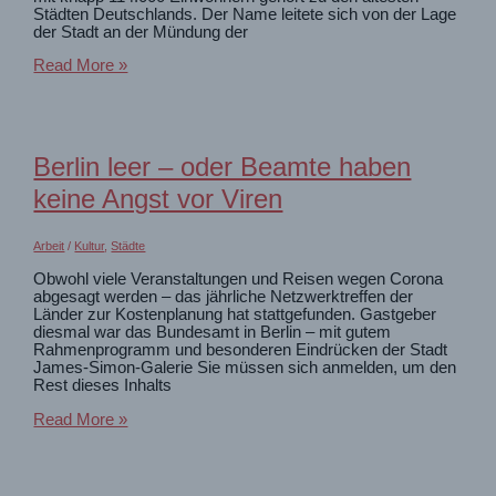
Städten Deutschlands. Der Name leitete sich von der Lage
der Stadt an der Mündung der
Sightseeinglauf
Read More »
in
Koblenz
Berlin leer – oder Beamte haben
keine Angst vor Viren
Arbeit
/
Kultur
,
Städte
Obwohl viele Veranstaltungen und Reisen wegen Corona
abgesagt werden – das jährliche Netzwerktreffen der
Länder zur Kostenplanung hat stattgefunden. Gastgeber
diesmal war das Bundesamt in Berlin – mit gutem
Rahmenprogramm und besonderen Eindrücken der Stadt
James-Simon-Galerie Sie müssen sich anmelden, um den
Rest dieses Inhalts
Berlin
Read More »
leer
–
oder
Beamte