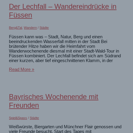
haben
Der Lechfall – Wandereindrücke in
keine
Angst
Füssen
vor
Viren
Berg&Tal
,
Wandern
/
Städte
Füssen kann was – Stadt, Natur, Berg und einen
beeindruckenden Wasserfall mitten in der Stadt Bei
brütender Hitze haben wir die Heimfahrt vom
Wanderwochenende diesmal mit einer Stadt-Wald-Tour in
Füssen kombiniert. Der Lechfall befindet sich am Südrand
einer kurzen, aber tief eingeschnittenen Klamm, in der
Der
Read More »
Lechfall
–
Wandereindrücke
in
Füssen
Bayrisches Wochenende mit
Freunden
Spiel&Spass
/
Städte
Weißwürste, Biergarten und Münchner Flair genossen und
viele Freunde besucht. Start des Tages mit