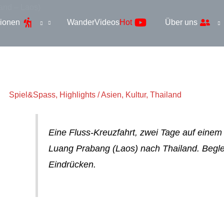
and – Laos)
ionen
WanderVideos
Hot
Über uns
Spiel&Spass
,
Highlights
/
Asien
,
Kultur
,
Thailand
Eine Fluss-Kreuzfahrt, zwei Tage auf eine
Luang Prabang (Laos) nach Thailand. Begle
Eindrücken.