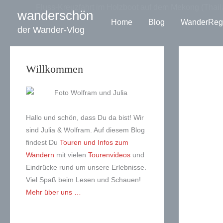
Zum
Fluss-Kreuzfahrt im Holzboot auf dem Mekong (Thail
wanderschön
Inhalt
Home
Blog
WanderReg
der Wander-Vlog
springen
Willkommen
Hallo und schön, dass Du da bist! Wir
sind Julia & Wolfram. Auf diesem Blog
findest Du
Touren und Infos zum
Wandern
mit vielen
Tourenvideos
und
Eindrücke rund um unsere Erlebnisse.
Viel Spaß beim Lesen und Schauen!
Mehr über uns …