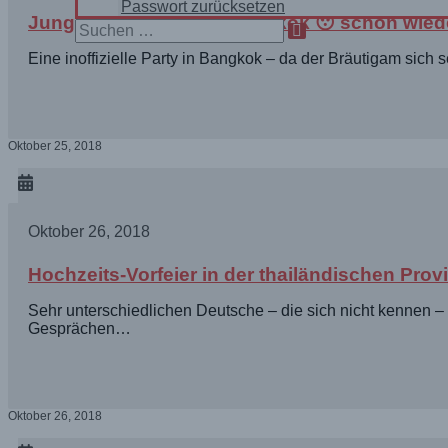
Passwort zurücksetzen
Junggesellenparty in Bangkok 😯 schon wie
Search
for:
Eine inoffizielle Party in Bangkok – da der Bräutigam sich
Oktober 25, 2018
Oktober 26, 2018
Hochzeits-Vorfeier in der thailändischen Prov
Sehr unterschiedlichen Deutsche – die sich nicht kennen – t
Gesprächen…
Oktober 26, 2018