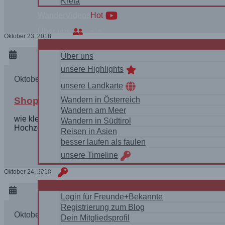
Kreta
WanderVideos
Hot
Über uns
Oktober 23, 2018
Über uns
unsere Highlights
Oktober 24, 2018
unsere Landkarte
Shopping in Bangkok – für die thailändische 
Wandern in Österreich
Wandern am Meer
wie kleidet man sich für eine thailändische Hochzeitsfeier
Wandern in Südtirol
Hochzeit im…
Reisen in Asien
besser laufen als faulen
unsere Timeline
login
Oktober 24, 2018
Login für Freunde+Bekannte
Registrierung zum Blog
Oktober 25, 2018
Dein Mitgliedsprofil