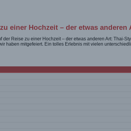
chen Hochzeit von Freunden
 zu einer Hochzeit – der etwas anderen 
f der Reise zu einer Hochzeit – der etwas anderen Art: Thai-Styl
ir haben mitgefeiert. Ein tolles Erlebnis mit vielen unterschie
anderen Welt
t und Khaosan-Road So schnell kann man in eine andere Welt e