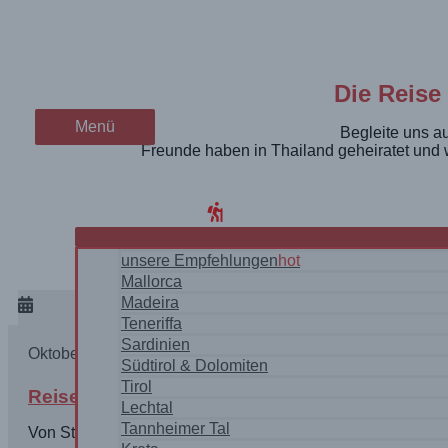
Zum
Die Timeline zur thailändis
wanderschön
Inhalt
springen
der Wander-Vlog
Die Reise
Menü
Menü
Begleite uns au
Freunde haben in Thailand geheiratet und w
Home
Blog
WanderRegionen
unsere Empfehlungen
hot
Mallorca
Madeira
Teneriffa
Sardinien
Oktober 23, 2018
Südtirol & Dolomiten
Tirol
Reise nach Bangkok. In 20 Stunden in einer 
Lechtal
Tannheimer Tal
Von Stuttgart nach Zürich nach Bangkok – in die Altstad