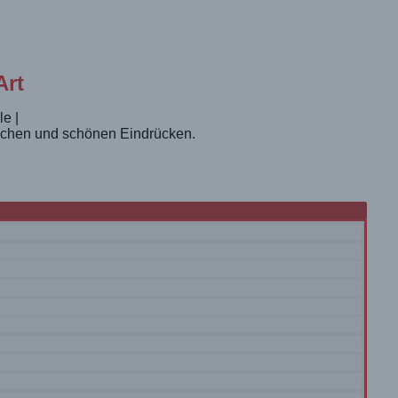
Art
e |
dlichen und schönen Eindrücken.
intauchen und die deutschen Gedanken…