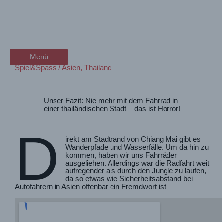
Zum
Fahrradfahren und Trekking in
wanderschön
Inhalt
springen
Chiang Mai
der Wander-Vlog
Menü
Menü
Spiel&Spass
/
Asien
,
Thailand
Unser Fazit: Nie mehr mit dem Fahrrad in
einer thailändischen Stadt – das ist Horror!
D
irekt am Stadtrand von Chiang Mai gibt es
Wanderpfade und Wasserfälle. Um da hin zu
kommen, haben wir uns Fahrräder
ausgeliehen. Allerdings war die Radfahrt weit
aufregender als durch den Jungle zu laufen,
da so etwas wie Sicherheitsabstand bei
Autofahrern in Asien offenbar ein Fremdwort ist.