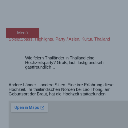
Zum
Mit Freunden eine wilde Thai-
wanderschön
Inhalt
springen
Hochzeit feiern
der Wander-Vlog
Menü
Menü
Spiel&Spass
,
Highlights
,
Party
/
Asien
,
Kultur
,
Thailand
Wie feiern Thailänder in Thailand eine
Hochzeitsparty? Groß, laut, lustig und sehr
gastfreundlich…
Andere Länder – andere Sitten. Eine irre Erfahrung diese
Hochzeit. Im thailändischen Norden bei Lao Thong, am
Geburtsort der Braut, hat die Hochzeit stattgefunden.