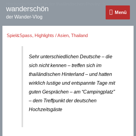
Zum
Hochzeits-Vorfeier in der thailändischen Provinz ;)
wanderschön
Menü
Inhalt
Menü
der Wander-Vlog
springen
Spiel&Spass
,
Highlights
/
Asien
,
Thailand
Sehr unterschiedlichen Deutsche – die
sich nicht kennen – treffen sich im
thailändischen Hinterland – und hatten
wirklich lustige und entspannte Tage mit
guten Gesprächen – am “Campingplatz”
– dem Treffpunkt der deutschen
Hochzeitsgäste