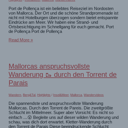
Port de Pollença ist ein beliebtes Reiseziel im Nordosten
von Mallorca. Der Ort und die schöne Strandpromenade ist
nicht mit Hotelburgen überzogen sondern bietet entspannte
Eindrücke am Meer. Wir haben eine Strand- und
Ortsbesichtigung im Schnellgang für euch gemacht. Port
de Pollença Port de Pollença
Mallorca
Read More »
Port
de
Pollença
🌞
Strand-
Mallorcas anspruchsvollste
und
Stadtspaziergang
Wanderung 🥾 durch den Torrent de
Parais
Wandern
,
Berg&Tal
,
Highlights
/
Insel&Meer
,
Mallorca
,
Wandervideos
Die spannendste und anspruchsvollste Wanderung
Mallorcas. Durch den Torrent de Pareis. Die zweitgrößte
Schlucht im Mittelmeer. Super aber Vorsicht: Es nicht so
einfach …😲 Begleite uns auf dieser wilden Wanderung und
schau, was dich dort erwartet. Kletter-Wanderung durch
den Torrent de Parais Diese beeindruckende Schlucht