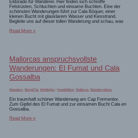
Eldorado für Wanderer. Hier finden sich schroffe
Felsküsten, Schluchten und einsame Buchten. Eine der
schönsten Wanderungen führt zur Cala Bóquer, einer
kleinen Bucht mit glasklarem Wasser und Kiesstrand.
Begleite uns auf dieser tollen Wanderung und schau, was
Mallorca
Read More »
☀️
zur
einsamen
Bucht
Mallorcas anspruchsvollste
Cala
Bóquer
Wanderungen: El Fumat und Cala
ab
Port
Gossalba
de
Pollença
Wandern
,
Berg&Tal
,
Highlights
/
Insel&Meer
,
Mallorca
,
Wandervideos
Ein traumhaft schöner Wanderweg am Cap Formentor.
Zum Gipfel des El Fumat und zur einsamen Bucht Cala en
Gossalba.
Mallorcas
Read More »
anspruchsvollste
Wanderungen:
El
Fumat