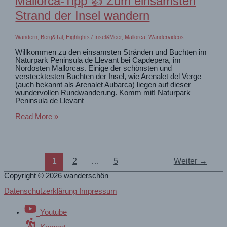
Mallorca-Tipp 👍 Zum einsamsten
zum
Gipfel
Strand der Insel wandern
der
Na
Blanca
Wandern
,
Berg&Tal
,
Highlights
/
Insel&Meer
,
Mallorca
,
Wandervideos
Willkommen zu den einsamsten Stränden und Buchten im
Naturpark Peninsula de Llevant bei Capdepera, im
Nordosten Mallorcas. Einige der schönsten und
verstecktesten Buchten der Insel, wie Arenalet del Verge
(auch bekannt als Arenalet Aubarca) liegen auf dieser
wundervollen Rundwanderung. Komm mit! Naturpark
Peninsula de Llevant
Mallorca-
Read More »
Tipp
👍
Zum
einsamsten
1
2
…
5
Weiter
→
Strand
der
Copyright © 2026
wanderschön
Insel
wandern
Datenschutzerklärung Impressum
Youtube