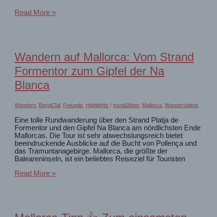
Mallorcas
Read More »
anspruchsvollste
Wanderung
🥾
durch
den
Wandern auf Mallorca: Vom Strand
Torrent
de
Formentor zum Gipfel der Na
Parais
Blanca
Wandern
,
Berg&Tal
,
Freunde
,
Highlights
/
Insel&Meer
,
Mallorca
,
Wandervideos
Eine tolle Rundwanderung über den Strand Platja de
Formentor und den Gipfel Na Blanca am nördlichsten Ende
Mallorcas. Die Tour ist sehr abwechslungsreich bietet
beeindruckende Ausblicke auf die Bucht von Pollença und
das Tramuntanagebirge. Mallorca, die größte der
Baleareninseln, ist ein beliebtes Reiseziel für Touristen
Wandern
Read More »
auf
Mallorca:
Vom
Strand
Formentor