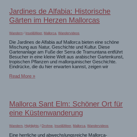
schönste
Küstenpromenade.
Jardines de Alfabia: Historische
Spaziergang
am
Gärten im Herzen Mallorcas
Pine
Walk
Wandern
/
Insel&Meer
,
Mallorca
,
Wandervideos
Die Jardines de Alfabia auf Mallorca bieten eine schöne
Mischung aus Natur, Geschichte und Kultur. Diese
Gartenanlage am Fuße der Serra de Tramuntana entführt
Besucher in eine kleine Welt aus arabischer Gartenkunst,
tropischen Pflanzen und mallorquinischer Geschichte.
Eindrücke, die du hier erwarten kannst, zeigen wir
Jardines
Read More »
de
Alfabia:
Historische
Gärten
im
Mallorca Sant Elm: Schöner Ort für
Herzen
Mallorcas
eine Küstenwanderung
Wandern
,
Highlights
/
Drohne
,
Insel&Meer
,
Mallorca
,
Wandervideos
Eine herrliche und abwechslungsreiche Mallorca-