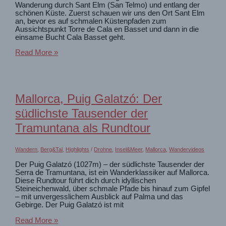
Wanderung durch Sant Elm (San Telmo) und entlang der
schönen Küste. Zuerst schauen wir uns den Ort Sant Elm
an, bevor es auf schmalen Küstenpfaden zum
Aussichtspunkt Torre de Cala en Basset und dann in die
einsame Bucht Cala Basset geht.
Mallorca
Read More »
Sant
Elm:
Schöner
Ort
für
Mallorca, Puig Galatzó: Der
eine
Küstenwanderung
südlichste Tausender der
Tramuntana als Rundtour
Wandern
,
Berg&Tal
,
Highlights
/
Drohne
,
Insel&Meer
,
Mallorca
,
Wandervideos
Der Puig Galatzó (1027m) – der südlichste Tausender der
Serra de Tramuntana, ist ein Wanderklassiker auf Mallorca.
Diese Rundtour führt dich durch idyllischen
Steineichenwald, über schmale Pfade bis hinauf zum Gipfel
– mit unvergesslichem Ausblick auf Palma und das
Gebirge. Der Puig Galatzó ist mit
Mallorca,
Read More »