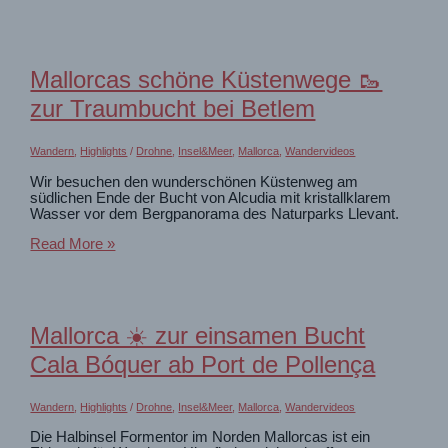
Puig
Galatzó:
Der
südlichste
Tausender
Mallorcas schöne Küstenwege 🥾
der
Tramuntana
zur Traumbucht bei Betlem
als
Rundtour
Wandern
,
Highlights
/
Drohne
,
Insel&Meer
,
Mallorca
,
Wandervideos
Wir besuchen den wunderschönen Küstenweg am
südlichen Ende der Bucht von Alcudia mit kristallklarem
Wasser vor dem Bergpanorama des Naturparks Llevant.
Mallorcas
Read More »
schöne
Küstenwege
🥾
zur
Traumbucht
Mallorca ☀️ zur einsamen Bucht
bei
Betlem
Cala Bóquer ab Port de Pollença
Wandern
,
Highlights
/
Drohne
,
Insel&Meer
,
Mallorca
,
Wandervideos
Die Halbinsel Formentor im Norden Mallorcas ist ein