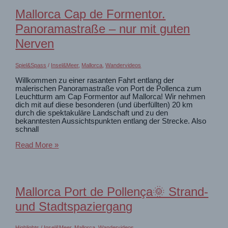
und
Mallorca Cap de Formentor.
Cala
Gossalba
Panoramastraße – nur mit guten
Nerven
Spiel&Spass
/
Insel&Meer
,
Mallorca
,
Wandervideos
Willkommen zu einer rasanten Fahrt entlang der
malerischen Panoramastraße von Port de Pollenca zum
Leuchtturm am Cap Formentor auf Mallorca! Wir nehmen
dich mit auf diese besonderen (und überfüllten) 20 km
durch die spektakuläre Landschaft und zu den
bekanntesten Aussichtspunkten entlang der Strecke. Also
schnall
Mallorca
Read More »
Cap
de
Formentor.
Panoramastraße
–
Mallorca Port de Pollença🌞 Strand-
nur
mit
und Stadtspaziergang
guten
Nerven
Highlights
/
Insel&Meer
,
Mallorca
,
Wandervideos