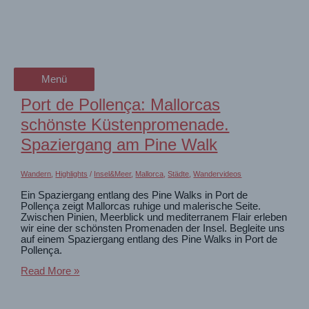
Zum
Mallorca
wanderschön
Inhalt
springen
der Wander-Vlog
Eindrücke und Erlebnisse auf Mallorca
Menü
Menü
Port de Pollença: Mallorcas
schönste Küstenpromenade.
Spaziergang am Pine Walk
Wandern
,
Highlights
/
Insel&Meer
,
Mallorca
,
Städte
,
Wandervideos
Ein Spaziergang entlang des Pine Walks in Port de
Pollença zeigt Mallorcas ruhige und malerische Seite.
Zwischen Pinien, Meerblick und mediterranem Flair erleben
wir eine der schönsten Promenaden der Insel. Begleite uns
auf einem Spaziergang entlang des Pine Walks in Port de
Pollença.
Port
Read More »
de
Pollença:
Mallorcas