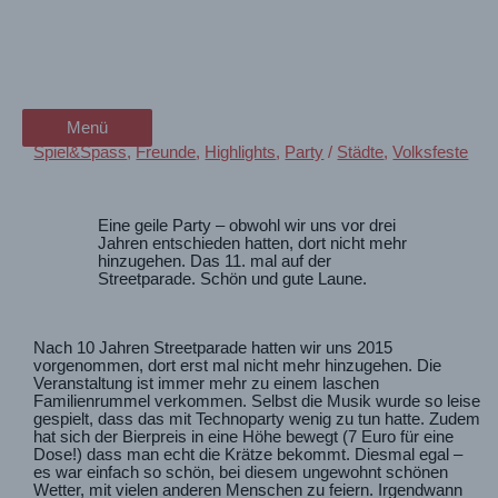
Zum
Sommer, Sonne, Freunde, Bier
wanderschön
Inhalt
springen
und Party – Streetparade
der Wander-Vlog
Menü
Menü
Spiel&Spass
,
Freunde
,
Highlights
,
Party
/
Städte
,
Volksfeste
Eine geile Party – obwohl wir uns vor drei
Jahren entschieden hatten, dort nicht mehr
hinzugehen. Das 11. mal auf der
Streetparade. Schön und gute Laune.
Nach 10 Jahren Streetparade hatten wir uns 2015
vorgenommen, dort erst mal nicht mehr hinzugehen. Die
Veranstaltung ist immer mehr zu einem laschen
Familienrummel verkommen. Selbst die Musik wurde so leise
gespielt, dass das mit Technoparty wenig zu tun hatte.
Zudem
hat sich der Bierpreis in eine Höhe bewegt (7 Euro für eine
Dose!) dass man echt die Krätze bekommt. Diesmal egal –
es war einfach so schön, bei diesem ungewohnt schönen
Wetter, mit vielen anderen Menschen zu feiern. Irgendwann