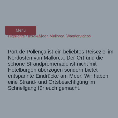
Zum
Mallorca Port de Pollença🌞
wanderschön
Inhalt
springen
Strand- und Stadtspaziergang
der Wander-Vlog
Menü
Menü
Highlights
/
Insel&Meer
,
Mallorca
,
Wandervideos
Port de Pollença ist ein beliebtes Reiseziel im
Nordosten von Mallorca. Der Ort und die
schöne Strandpromenade ist nicht mit
Hotelburgen überzogen sondern bietet
entspannte Eindrücke am Meer. Wir haben
eine Strand- und Ortsbesichtigung im
Schnellgang für euch gemacht.