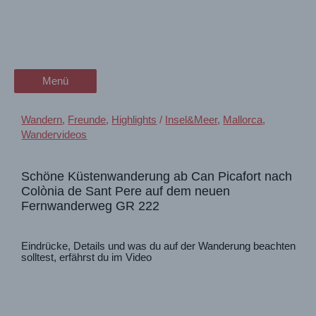
Zum
Mallorca Can Picafort:
wanderschön
Inhalt
springen
Wandern auf dem neuen GR
der Wander-Vlog
222
Menü
Menü
Wandern
,
Freunde
,
Highlights
/
Insel&Meer
,
Mallorca
,
Wandervideos
Schöne Küstenwanderung ab Can Picafort nach
Colònia de Sant Pere auf dem neuen
Fernwanderweg GR 222
Eindrücke, Details und was du auf der Wanderung beachten
solltest, erfährst du im Video