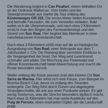
Die Wanderung beginnt in
Can Picafort
, einem lebhaften Ort
an der Ostküste Mallorcas. Vom Hafen und der
Strandpromenade aus startet die Tour entlang des
Küstenweges GR 222
. Die ersten Meter bieten Kunstwerke
und bemalte Fassaden, die zum Verweilen einladen. Bald
weitet sich die Uferpromenade, und nach etwa 2 Kilometern
erreicht man den Beginn des Fernwanderwegs und den
Strand von
Son Real
. Hier beginnt das Abenteuer in einer
naturbelassenen Küstenlandschaft.
Nach etwa 3 Kilometern stößt man auf die archäologische
Ausgrabung von
Son Real
, einer Nekropole aus dem 7.
Jahrhundert v. Chr. Die Reihengräber vermitteln Einblicke in
die Vergangenheit der Insel. Der Weg wird zunehmend
schmaler und wilder. Die Mischung aus Pinienwald und
offener Küstenlandschaft bietet Abwechslung und macht die
Route besonders reizvoll.
Weiter entlang der Küste passiert man den kleinen Ort
Son
Serra de Marina
. Hier lohnt sich eine Pause, zum Beispiel im
Mumba Beach Club, bevor es entlang des Strandes
weitergeht. Der Weg führt durch Dünen und abgelegene
Strandabschnitte, die wie aus einer Postkarte wirken. Es gibt
wenig Tourismus, was die Strecke besonders idyllisch macht.
Nach etwa 11 Kilometern hat man weite Ausblicke auf den
Puig de Ferrutx
, einen markanten Gipfel, der die Landschaft
prägt.