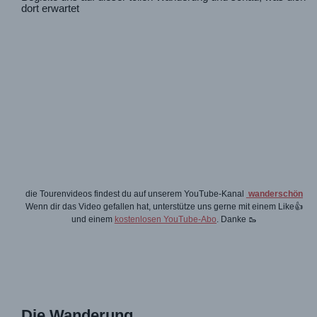
dort erwartet
die Tourenvideos findest du auf unserem YouTube-Kanal
wanderschön
Wenn dir das Video gefallen hat, unterstütze uns gerne mit einem Like👍
und einem
kostenlosen YouTube-Abo
. Danke 🥾
Die Wanderung