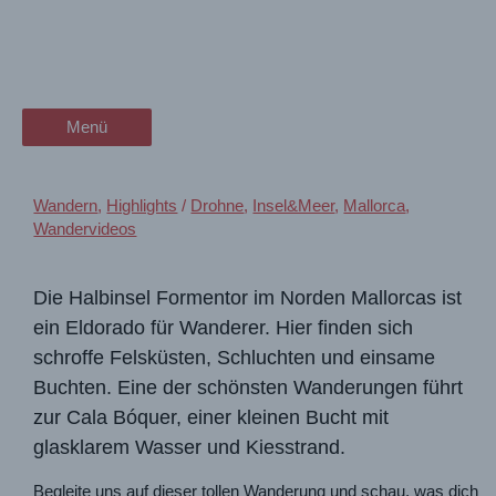
Zum
wanderschön
Mallorca ☀️ zur einsamen
Inhalt
springen
der Wander-Vlog
Bucht Cala Bóquer ab Port de
Pollença
Menü
Menü
Wandern
,
Highlights
/
Drohne
,
Insel&Meer
,
Mallorca
,
Wandervideos
Die Halbinsel Formentor im Norden Mallorcas ist
ein Eldorado für Wanderer. Hier finden sich
schroffe Felsküsten, Schluchten und einsame
Buchten. Eine der schönsten Wanderungen führt
zur Cala Bóquer, einer kleinen Bucht mit
glasklarem Wasser und Kiesstrand.
Begleite uns auf dieser tollen Wanderung und schau, was dich