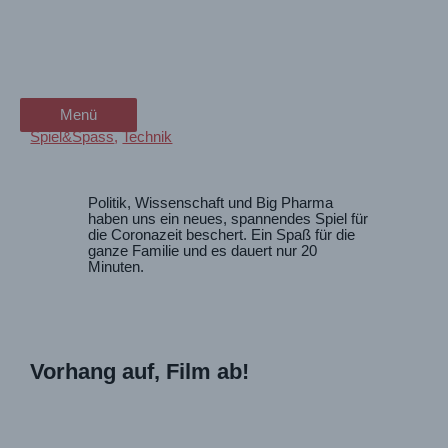
Zum
spannendes Coronaspiel –
wanderschön
Inhalt
springen
ohne Alkohol
der Wander-Vlog
Menü
Menü
Spiel&Spass
,
Technik
Politik, Wissenschaft und Big Pharma
haben uns ein neues, spannendes Spiel für
die Coronazeit beschert. Ein Spaß für die
ganze Familie und es dauert nur 20
Minuten.
Vorhang auf, Film ab!