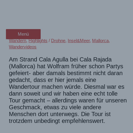
Zum
Strand-Wandern Mallorca |
wanderschön
Inhalt
springen
Traumstrände bei Cala Rajada
der Wander-Vlog
Menü
Menü
Wandern
,
Highlights
/
Drohne
,
Insel&Meer
,
Mallorca
,
Wandervideos
Am Strand Cala Agulla bei Cala Rajada
(Mallorca) hat Wolfram früher schon Partys
gefeiert- aber damals bestimmt nicht daran
gedacht, dass er hier jemals eine
Wandertour machen würde. Diesmal war es
dann soweit und wir haben eine echt tolle
Tour gemacht – allerdings waren für unseren
Geschmack, etwas zu viele andere
Menschen dort unterwegs. Die Tour ist
trotzdem unbedingt empfehlenswert.