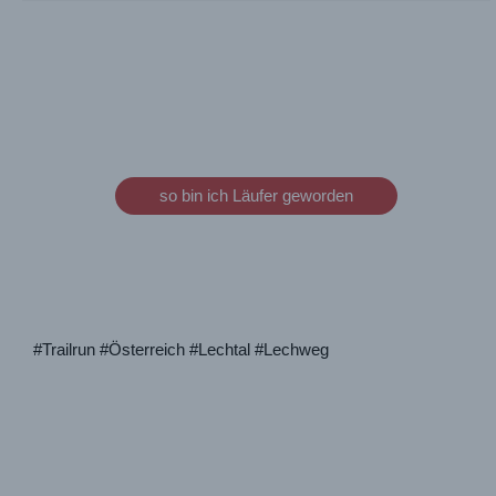
so bin ich Läufer geworden
#Trailrun #Österreich #Lechtal #Lechweg