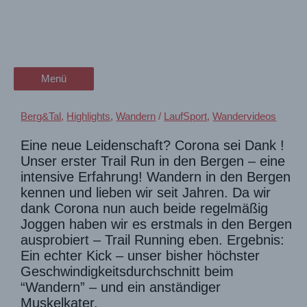
Zum
Trailrunning-Versuch auf dem
wanderschön
Inhalt
springen
Lechweg von Warth nach
der Wander-Vlog
Steeg
Menü
Menü
Berg&Tal
,
Highlights
,
Wandern
/
LaufSport
,
Wandervideos
Eine neue Leidenschaft? Corona sei Dank !
Unser erster Trail Run in den Bergen – eine
intensive Erfahrung! Wandern in den Bergen
kennen und lieben wir seit Jahren. Da wir
dank Corona nun auch beide regelmäßig
Joggen haben wir es erstmals in den Bergen
ausprobiert – Trail Running eben. Ergebnis:
Ein echter Kick – unser bisher höchster
Geschwindigkeitsdurchschnitt beim
“Wandern” – und ein anständiger
Muskelkater.