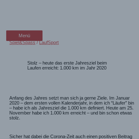
Zum
Das 1.000km-Ziel – für
wanderschön
Inhalt
springen
Laufanfänger
der Wander-Vlog
Menü
Menü
Spiel&Spass
/
LaufSport
Stolz – heute das erste Jahresziel beim
Laufen erreicht: 1.000 km im Jahr 2020
Anfang des Jahres setzt man sich ja gerne Ziele. Im Januar
2020 – dem ersten vollen Kalenderjahr, in dem ich “Läufer” bin
– habe ich als Jahresziel die 1.000 km definiert. Heute am 25.
November habe ich 1.000 km erreicht – und bin schon etwas
stolz.
Sicher hat dabei die Corona-Zeit auch einen positiven Beitrag