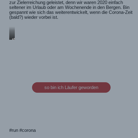
zur Zielerreichung geleistet, denn wir waren 2020 einfach
seltener im Urlaub oder am Wochenende in den Bergen. Bin
gespannt wie sich das weiterentwickelt, wenn die Corona-Zeit
(bald?) wieder vorbei ist.
stolz
und
freu
so bin ich Läufer geworden
#run #corona