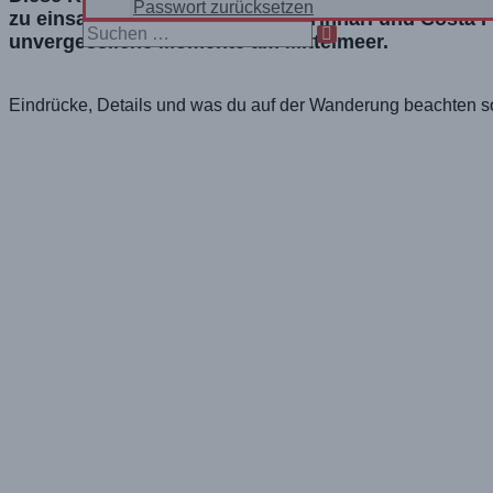
Passwort zurücksetzen
zu einsamen Buchten. Die Cala Tinnari und Costa P
Search
unvergessliche Momente am Mittelmeer.
for:
Eindrücke, Details und was du auf der Wanderung beachten sol