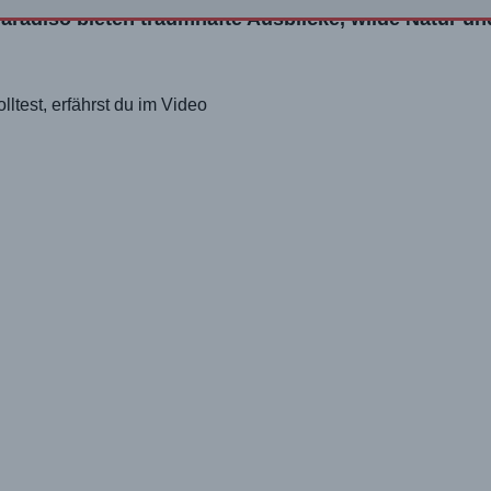
aradiso bieten traumhafte Ausblicke, wilde Natur un
ltest, erfährst du im Video