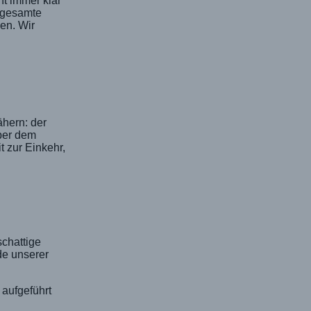
ht immer klar
e gesamte
men. Wir
ähern: der
ber dem
t zur Einkehr,
chattige
de unserer
 aufgeführt