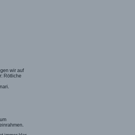
gen wir auf
: Rötliche
e
nari.
 zum
 einrahmen.