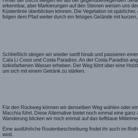
Hinter der Bucht steigen wir auf der gegenüberliegenden Seite 
erkennbar, aber Markierungen auf den Steinen weisen uns de
Küstenlinie überblicken können. Die Vegetation ist spärlicher
folgen dem Pfad weiter durch ein felsiges Gelände mit kurzen,
Schließlich steigen wir wieder sanft hinab und passieren eine
Cala Li Cossi und Costa Paradiso. An der Costa Paradiso an
türkisfarbenen Wasser erheben. Der Weg führt über eine Holzbr
um sich mit einem Getränk zu stärken.
Für den Rückweg können wir denselben Weg wählen oder eine 
Macchia führt. Diese Alternative bietet noch einmal eine gan
Wanderung blicken wir noch einmal auf das tiefblaue Mittelm
Eine ausführliche Routenbeschreibung findet ihr auch im Rot
wird.