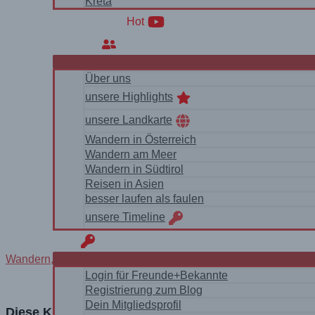
Kreta
WanderVideos
Hot
Über uns
Über uns
unsere Highlights
unsere Landkarte
Wandern in Österreich
Wandern am Meer
Wandern in Südtirol
Reisen in Asien
besser laufen als faulen
unsere Timeline
login
Wandern
,
Highlights
/
Drohne
,
Insel&Meer
,
Italien Südtirol Do
Login für Freunde+Bekannte
Registrierung zum Blog
Dein Mitgliedsprofil
Diese Küstenwanderung an Sardiniens Nordküste fü