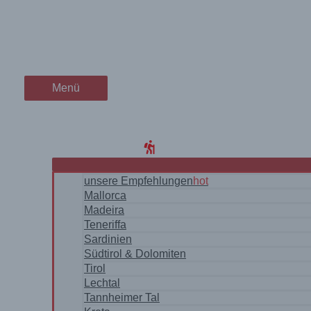
Zum
Wanderparadies an Sardinie
wanderschön
Inhalt
springen
Paradiso und zur Cala Li Co
der Wander-Vlog
Menü
Menü
Home
Blog
WanderRegionen
unsere Empfehlungen
hot
Mallorca
Madeira
Teneriffa
Sardinien
Südtirol & Dolomiten
Tirol
Lechtal
Tannheimer Tal