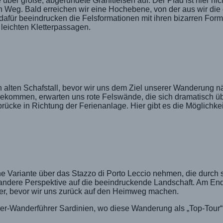
über große, abgerundete Granitfelsen auf. Der Pfad ist hier nic
n Weg. Bald erreichen wir eine Hochebene, von der aus wir di
, dafür beeindrucken die Felsformationen mit ihren bizarren For
 leichten Kletterpassagen.
n alten Schafstall, bevor wir uns dem Ziel unserer Wanderung n
gekommen, erwarten uns rote Felswände, die sich dramatisch ü
ücke in Richtung der Ferienanlage. Hier gibt es die Möglichkei
Variante über das Stazzo di Porto Leccio nehmen, die durch s
z andere Perspektive auf die beeindruckende Landschaft. Am En
eer, bevor wir uns zurück auf den Heimweg machen.
her-Wanderführer Sardinien, wo diese Wanderung als „Top-Tour“