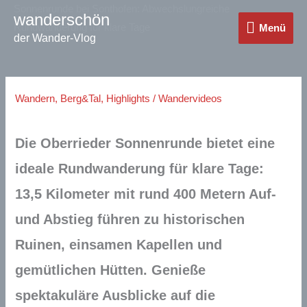
Zum
Sonnenrunde bei Sonthofen: Abwechslungreiche
wanderschön
Menü
Inhalt
Rundwanderung für klare Tage
Menü
der Wander-Vlog
springen
Wandern
,
Berg&Tal
,
Highlights
/
Wandervideos
Die Oberrieder Sonnenrunde bietet eine
ideale Rundwanderung für klare Tage:
13,5 Kilometer mit rund 400 Metern Auf-
und Abstieg führen zu historischen
Ruinen, einsamen Kapellen und
gemütlichen Hütten. Genieße
spektakuläre Ausblicke auf die