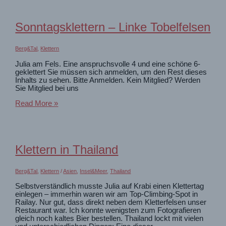
Sonntagsklettern – Linke Tobelfelsen
Berg&Tal
,
Klettern
Julia am Fels. Eine anspruchsvolle 4 und eine schöne 6-
geklettert Sie müssen sich anmelden, um den Rest dieses
Inhalts zu sehen. Bitte Anmelden. Kein Mitglied? Werden
Sie Mitglied bei uns
Sonntagsklettern
Read More »
–
Linke
Tobelfelsen
Klettern in Thailand
Berg&Tal
,
Klettern
/
Asien
,
Insel&Meer
,
Thailand
Selbstverständlich musste Julia auf Krabi einen Klettertag
einlegen – immerhin waren wir am Top-Climbing-Spot in
Railay. Nur gut, dass direkt neben dem Kletterfelsen unser
Restaurant war. Ich konnte wenigsten zum Fotografieren
gleich noch kaltes Bier bestellen. Thailand lockt mit vielen