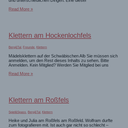
und unterschiedlichen Dingen: Eine dieser
Klettern
Read More »
in
Thailand
Klettern am Hockenlochfels
Berg&Tal
,
Freunde
,
Klettern
Mädelsklettern auf der Schwäbischen Alb Sie müssen sich
anmelden, um den Rest dieses Inhalts zu sehen. Bitte
Anmelden. Kein Mitglied? Werden Sie Mitglied bei uns
Klettern
Read More »
am
Hockenlochfels
Klettern am Roßfels
Spiel&Spass
,
Berg&Tal
,
Klettern
Heike und Julia am Roßfels am Roßfeld. Wolfram durfte
zum fotografieren mit. Ist auch gar nicht so schlecht –