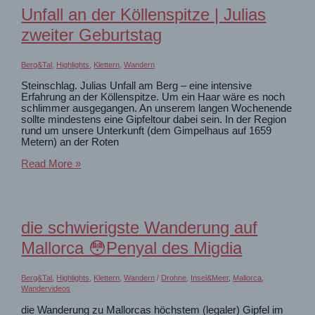
nach
Unfall an der Köllenspitze | Julias
dem
Bergunfall
zweiter Geburtstag
die
gleiche
Tour?
Berg&Tal
,
Highlights
,
Klettern
,
Wandern
Steinschlag. Julias Unfall am Berg – eine intensive
Erfahrung an der Köllenspitze. Um ein Haar wäre es noch
schlimmer ausgegangen. An unserem langen Wochenende
sollte mindestens eine Gipfeltour dabei sein. In der Region
rund um unsere Unterkunft (dem Gimpelhaus auf 1659
Metern) an der Roten
Unfall
Read More »
an
der
Köllenspitze
|
Julias
die schwierigste Wanderung auf
zweiter
Geburtstag
Mallorca 😳Penyal des Migdia
Berg&Tal
,
Highlights
,
Klettern
,
Wandern
/
Drohne
,
Insel&Meer
,
Mallorca
,
Wandervideos
die Wanderung zu Mallorcas höchstem (legaler) Gipfel im