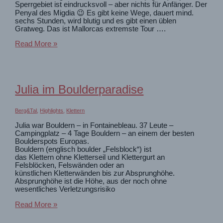
Sperrgebiet ist eindrucksvoll – aber nichts für Anfänger. Der
Penyal des Migdia 😉 Es gibt keine Wege, dauert mind.
sechs Stunden, wird blutig und es gibt einen üblen
Gratweg. Das ist Mallorcas extremste Tour ….
die
Read More »
schwierigste
Wanderung
auf
Mallorca
😳
Julia im Boulderparadise
Penyal
des
Migdia
Berg&Tal
,
Highlights
,
Klettern
Julia war Bouldern – in Fontainebleau. 37 Leute –
Campingplatz – 4 Tage Bouldern – an einem der besten
Boulderspots Europas.
Bouldern (englisch boulder „Felsblock“) ist
das Klettern ohne Kletterseil und Klettergurt an
Felsblöcken, Felswänden oder an
künstlichen Kletterwänden bis zur Absprunghöhe.
Absprunghöhe ist die Höhe, aus der noch ohne
wesentliches Verletzungsrisiko
Julia
Read More »
im
Boulderparadise