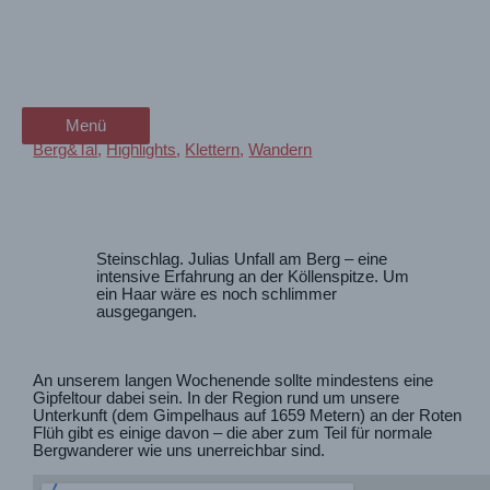
Zum
Unfall an der Köllenspitze |
wanderschön
Inhalt
springen
Julias zweiter Geburtstag
der Wander-Vlog
Menü
Menü
Berg&Tal
,
Highlights
,
Klettern
,
Wandern
Steinschlag. Julias Unfall am Berg – eine
intensive Erfahrung an der Köllenspitze. Um
ein Haar wäre es noch schlimmer
ausgegangen.
An unserem langen Wochenende sollte mindestens eine
Gipfeltour dabei sein. In der Region rund um unsere
Unterkunft (dem Gimpelhaus auf 1659 Metern) an der Roten
Flüh gibt es einige davon – die aber zum Teil für normale
Bergwanderer wie uns unerreichbar sind.