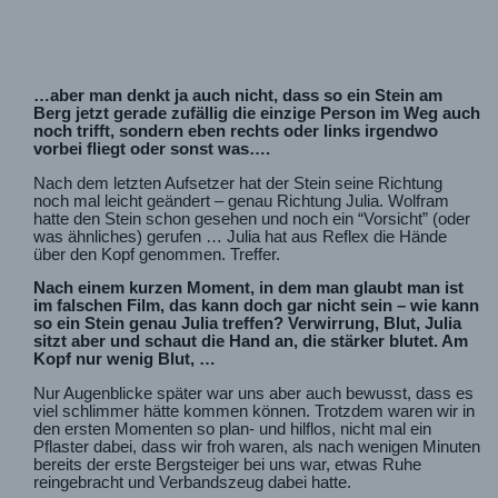
…aber man denkt ja auch nicht, dass so ein Stein am
Berg jetzt gerade zufällig die einzige Person im Weg auch
noch trifft, sondern eben rechts oder links irgendwo
vorbei fliegt oder sonst was….
Nach dem letzten Aufsetzer hat der Stein seine Richtung
noch mal leicht geändert – genau Richtung Julia. Wolfram
hatte den Stein schon gesehen und noch ein “Vorsicht” (oder
was ähnliches) gerufen … Julia hat aus Reflex die Hände
über den Kopf genommen. Treffer.
Nach einem kurzen Moment, in dem man glaubt man ist
im falschen Film, das kann doch gar nicht sein – wie kann
so ein Stein genau Julia treffen? Verwirrung, Blut, Julia
sitzt aber und schaut die Hand an, die stärker blutet. Am
Kopf nur wenig Blut, …
Nur Augenblicke später war uns aber auch bewusst, dass es
viel schlimmer hätte kommen können. Trotzdem waren wir in
den ersten Momenten so plan- und hilflos, nicht mal ein
Pflaster dabei, dass wir froh waren, als nach wenigen Minuten
bereits der erste Bergsteiger bei uns war, etwas Ruhe
reingebracht und Verbandszeug dabei hatte.