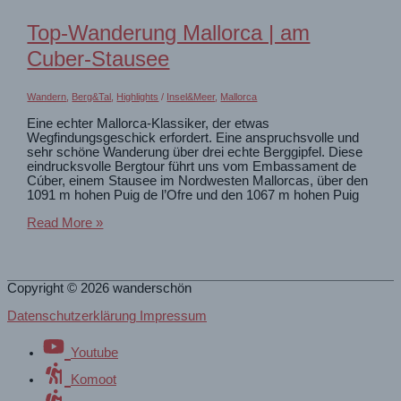
Cala
Murta
Top-Wanderung Mallorca | am
Cuber-Stausee
Wandern
,
Berg&Tal
,
Highlights
/
Insel&Meer
,
Mallorca
Eine echter Mallorca-Klassiker, der etwas
Wegfindungsgeschick erfordert. Eine anspruchsvolle und
sehr schöne Wanderung über drei echte Berggipfel. Diese
eindrucksvolle Bergtour führt uns vom Embassament de
Cúber, einem Stausee im Nordwesten Mallorcas, über den
1091 m hohen Puig de l’Ofre und den 1067 m hohen Puig
Top-
Read More »
Wanderung
Mallorca
|
am
Copyright © 2026
wanderschön
Cuber-
Stausee
Datenschutzerklärung Impressum
Youtube
Komoot