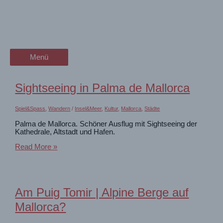
Zum
Suchergebnisse für:
wanderschön
Inhalt
springen
#Mallorca2016
der Wander-Vlog
Menü
Menü
Sightseeing in Palma de Mallorca
Spiel&Spass
,
Wandern
/
Insel&Meer
,
Kultur
,
Mallorca
,
Städte
Palma de Mallorca. Schöner Ausflug mit Sightseeing der
Kathedrale, Altstadt und Hafen.
Sightseeing
Read More »
in
Palma
de
Mallorca
Am Puig Tomir | Alpine Berge auf
Mallorca?