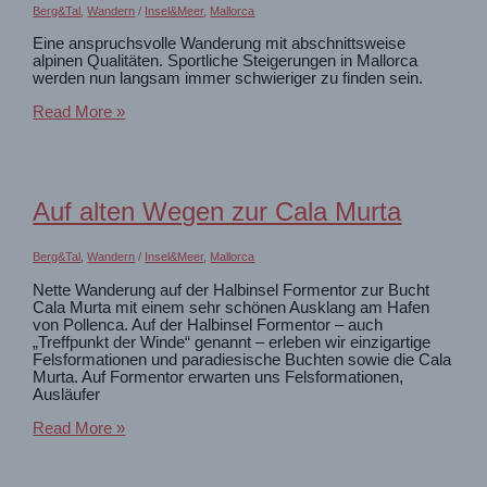
Berg&Tal
,
Wandern
/
Insel&Meer
,
Mallorca
Eine anspruchsvolle Wanderung mit abschnittsweise
alpinen Qualitäten. Sportliche Steigerungen in Mallorca
werden nun langsam immer schwieriger zu finden sein.
Am
Read More »
Puig
Tomir
|
Alpine
Berge
Auf alten Wegen zur Cala Murta
auf
Mallorca?
Berg&Tal
,
Wandern
/
Insel&Meer
,
Mallorca
Nette Wanderung auf der Halbinsel Formentor zur Bucht
Cala Murta mit einem sehr schönen Ausklang am Hafen
von Pollenca. Auf der Halbinsel Formentor – auch
„Treffpunkt der Winde“ genannt – erleben wir einzigartige
Felsformationen und paradiesische Buchten sowie die Cala
Murta. Auf Formentor erwarten uns Felsformationen,
Ausläufer
Auf
Read More »
alten
Wegen
zur