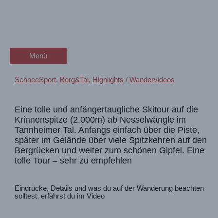
Zum
wanderschön
Inhalt
Skitour im Tannheimer Tal ⛷️
springen
der Wander-Vlog
auf die Krinnenspitze 2000m
Menü
Menü
SchneeSport
,
Berg&Tal
,
Highlights
/
Wandervideos
Eine tolle und anfängertaugliche Skitour auf die
Krinnenspitze (2.000m) ab Nesselwängle im
Tannheimer Tal. Anfangs einfach über die Piste,
später im Gelände über viele Spitzkehren auf den
Bergrücken und weiter zum schönen Gipfel. Eine
tolle Tour – sehr zu empfehlen
Eindrücke, Details und was du auf der Wanderung beachten
solltest, erfährst du im Video