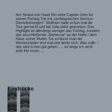
Am Strand von Haad Rin wirbt Captain John für
seinen Fishing Trip mit „umfangreichen Service-
Dienstleistungen“. Wolfram hatte schon mal die
Tour gemacht und bei Julia dafür geworben. Das
Highlight ist allerdings weniger das Fishing, sondern
das anschließende „Barbecue“ an der Hütte / dem
Haus seiner Mutter. Da schluckt man als
Westeuropäer erst mal und denkt sich. Was solls –
das wird schon gut gehen …. so lange ich nicht
aufs Klo muss….
Eindrücke
Wir
und
fahren
bekommen
Nach
zum
erst
kurzer
Der
ersten
mal
Einweisung
Tagesfang
Nach
zur
Fishing-
Schatten
geht
–
dem
Hütte
wo