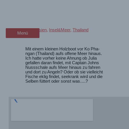
Zum
Mögen Frauen Thai-Fishing?
wanderschön
Inhalt
springen
der Wander-Vlog
Spiel&Spass
/
Asien
,
Insel&Meer
,
Thailand
Menü
Menü
Mit einem kleinen Holzboot vor Ko Pha-
ngan (Thailand) aufs offene Meer hinaus.
Ich hatte vorher keine Ahnung ob Julia
gefallen daran findet, mit Captain Johns
Nussschale aufs Meer hinaus zu fahren
und dort zu Angeln? Oder ob sie vielleicht
Fische eklig findet, seekrank wird und die
Selben füttert oder sonst was….?