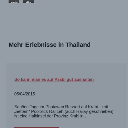
Spot
´s
nicht
Fischen
von
die
echt
die
schon
schlecht
gehts
Johns
Fische
lecker
Gräten
los
…
Mutter…
zubereitet
werden
werden
einfach
mitgegessen
Mehr Erlebnisse in Thailand
So kann man es auf Krabi gut aushalten
05/04/2015
Schöne Tage im Phutawan Ressort auf Krabi – mit
„nettem“ Poolblick Rai Leh (auch Railay geschrieben)
ist eine Halbinsel der Provinz Krabi in…