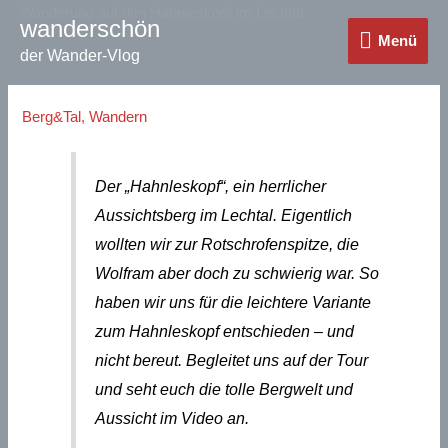
Zum
Wanderung auf den Hahnleskopf im Lechtal
wanderschön
Menü
Inhalt
Menü
der Wander-Vlog
springen
Berg&Tal
,
Wandern
Der „Hahnleskopf“, ein herrlicher
Aussichtsberg im Lechtal. Eigentlich
wollten wir zur Rotschrofenspitze, die
Wolfram aber doch zu schwierig war. So
haben wir uns für die leichtere Variante
zum Hahnleskopf entschieden – und
nicht bereut. Begleitet uns auf der Tour
und seht euch die tolle Bergwelt und
Aussicht im Video an.