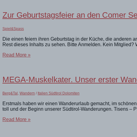
in
Südtirol
Zur Geburtstagsfeier an den Comer S
Spiel&Spass
Die einen feiern ihren Geburtstag in der Küche, die anderen
Rest dieses Inhalts zu sehen. Bitte Anmelden. Kein Mitglied? 
Zur
Read More »
Geburtstagsfeier
an
den
Comer
MEGA-Muskelkater. Unser erster Wand
See
Berg&Tal
,
Wandern
/
Italien Südtirol Dolomiten
Erstmals haben wir einen Wanderurlaub gemacht, im schönen S
toll und der Beginn unserer Südtirol-Wanderungen. Tisens – P
MEGA-
Read More »
Muskelkater.
Unser
erster