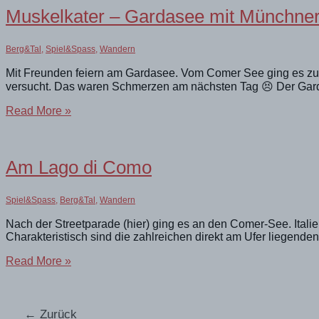
Wanderurlaub.
Muskelkater – Gardasee mit Münchne
Berg&Tal
,
Spiel&Spass
,
Wandern
Mit Freunden feiern am Gardasee. Vom Comer See ging es zum
versucht. Das waren Schmerzen am nächsten Tag 😣 Der Garda
Muskelkater
Read More »
–
Gardasee
mit
Münchner
Am Lago di Como
Freunden
Spiel&Spass
,
Berg&Tal
,
Wandern
Nach der Streetparade (hier) ging es an den Comer-See. Itali
Charakteristisch sind die zahlreichen direkt am Ufer liegenden
Am
Read More »
Lago
di
Como
←
Zurück