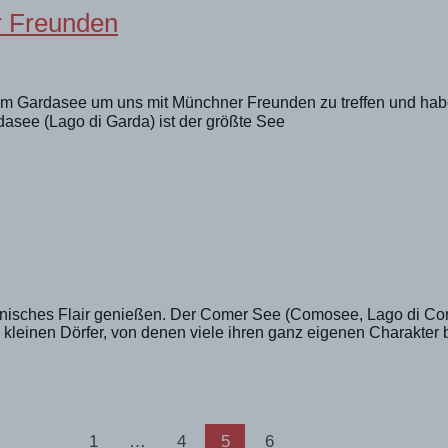
r Freunden
 Gardasee um uns mit Münchner Freunden zu treffen und haben 
see (Lago di Garda) ist der größte See
enisches Flair genießen. Der Comer See (Comosee, Lago di Como
 kleinen Dörfer, von denen viele ihren ganz eigenen Charakter b
1
…
4
5
6