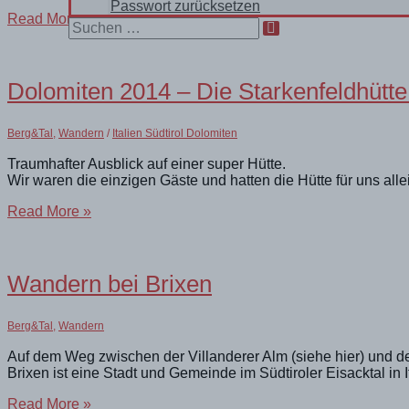
Passwort zurücksetzen
epische
Read More »
Search
Eindrücke
for:
auf
der
Rodenecker
Dolomiten 2014 – Die Starkenfeldhütt
Alm
Berg&Tal
,
Wandern
/
Italien Südtirol Dolomiten
Traumhafter Ausblick auf einer super Hütte.
Wir waren die einzigen Gäste und hatten die Hütte für uns alle
Dolomiten
Read More »
2014
–
Die
Starkenfeldhütte
Wandern bei Brixen
auf
der
Rodenecker
Berg&Tal
,
Wandern
Alm
Auf dem Weg zwischen der Villanderer Alm (siehe hier) und de
Brixen ist eine Stadt und Gemeinde im Südtiroler Eisacktal in I
Wandern
Read More »