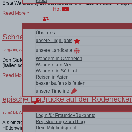
Kreta
Erste Wanderung zur Stevia durch die Pizza-Scharte – knapp
WanderVideos
Hot
Am
Read More »
Monte
Über uns
Stevia
durch
Über uns
die
Schnee und Nebel am Peitlerkofel
Pizza-
unsere Highlights
Scharte
unsere Landkarte
Berg&Tal
,
Wandern
/
Italien Südtirol Dolomiten
Wandern in Österreich
Den Gipfel hatten wir die Tage zuvor schon ständig am Horizon
Wandern am Meer
(italienisch Sass de Putia) ist mit 2875 m der höchste Berg der 
Wandern in Südtirol
Schnee
Read More »
Reisen in Asien
und
besser laufen als faulen
Nebel
am
unsere Timeline
Peitlerkofel
epische Eindrücke auf der Rodenecke
login
Berg&Tal
,
Wandern
/
Italien Südtirol Dolomiten
Login für Freunde+Bekannte
Registrierung zum Blog
Als einzige Gäste auf der Hochalm in der Starkenfeld-Hütte.
Dein Mitgliedsprofil
Hüttenwirten und dem Kuhhirten vom Nachbarhof. Sehr coole G