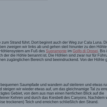
ie zum Strand führt. Dort beginnt auch der Weg zur Cala Luna. D
Oben zweigen wir links ab und gehen steil hinunter zu den Höhl
n Höhlensystem am Fuß des
Supramonte
im
Golfo di Orosei
. Bis
ch der die Höhle benannt ist. Die Höhlen sind zwar nur für Füh
ichen zugänglichen Bereich sind beeindruckend. Von der Höhle g
rher bequemen Saumpfade und wandern auf steileren und etwas r
 steigen wir wieder etwas auf, um das gleichnamige Tal zu err
rägtes Gebiet, von dem aus man einen herrlichen Blick auf die
kleiner Kehren und durch das Kiesbett des Canyons. Nachdem w
ise trockenen) Teich und erreichen schließlich den Strand.