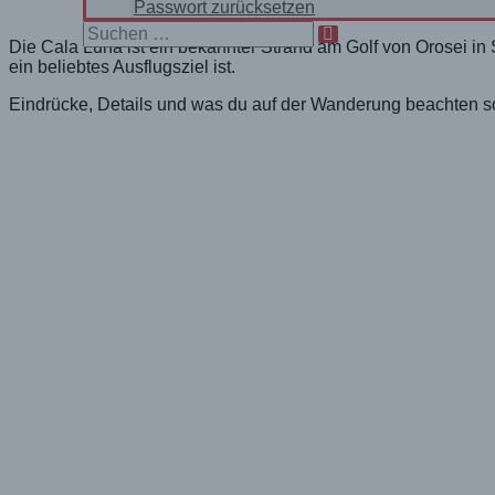
Passwort zurücksetzen
Search
Die Cala Luna ist ein bekannter Strand am Golf von Orosei i
for:
ein beliebtes Ausflugsziel ist.
Eindrücke, Details und was du auf der Wanderung beachten sol