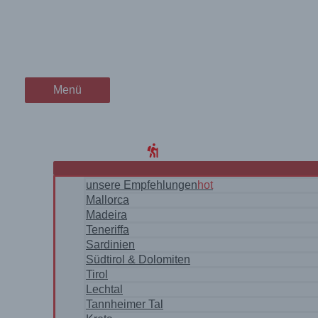
Zum
wanderschön
Sardinien ☀️ zum Traumstran
Inhalt
springen
der Wander-Vlog
Menü
Menü
Home
Blog
WanderRegionen
unsere Empfehlungen
hot
Mallorca
Madeira
Teneriffa
Sardinien
Südtirol & Dolomiten
Tirol
Lechtal
Tannheimer Tal