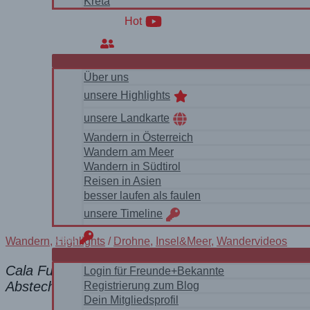
Kreta
WanderVideos
Hot
Über uns
Über uns
unsere Highlights
unsere Landkarte
Wandern in Österreich
Wandern am Meer
Wandern in Südtirol
Reisen in Asien
besser laufen als faulen
unsere Timeline
login
Wandern
,
Highlights
/
Drohne
,
Insel&Meer
,
Wandervideos
Cala Fuili & Cala Luna: Wir testen die Tour “zu z
Login für Freunde+Bekannte
Abstecher zur Grotta del Bue Marino
Registrierung zum Blog
Dein Mitgliedsprofil