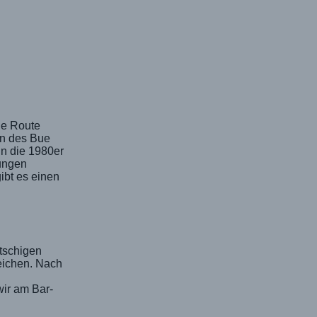
ie Route
en des Bue
 in die 1980er
rungen
ibt es einen
utschigen
eichen. Nach
ir am Bar-