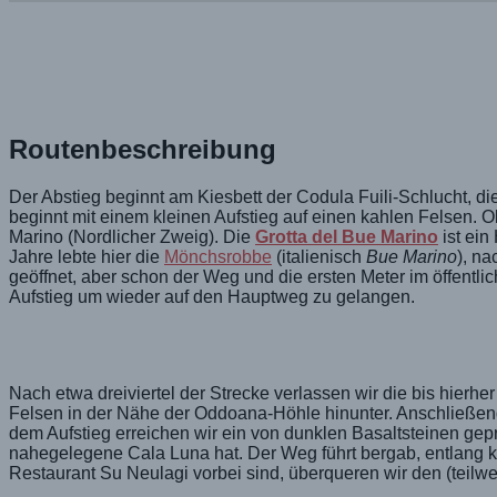
Routenbeschreibung
Der Abstieg beginnt am Kiesbett der Codula Fuili-Schlucht, d
beginnt mit einem kleinen Aufstieg auf einen kahlen Felsen. 
Marino (Nordlicher Zweig). Die
Grotta del Bue Marino
ist ei
Jahre lebte hier die
Mönchsrobbe
(italienisch
Bue Marino
), na
geöffnet, aber schon der Weg und die ersten Meter im öffentl
Aufstieg um wieder auf den Hauptweg zu gelangen.
Nach etwa dreiviertel der Strecke verlassen wir die bis hie
Felsen in der Nähe der Oddoana-Höhle hinunter. Anschließend
dem Aufstieg erreichen wir ein von dunklen Basaltsteinen gep
nahegelegene Cala Luna hat. Der Weg führt bergab, entlang 
Restaurant Su Neulagi vorbei sind, überqueren wir den (teilwe