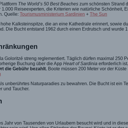
Plattform
The World’s 50 Best Beaches
zum schönsten Strand d
.000 Reiseexperten, die Kriterien wie natürliche Schönheit, Ein
. Quelle:
Tourismusministerium Sardinien
+
The Sun
hohe Kalksteinspitze, die an eine Kathedrale erinnert, sowie du
rand. Die Bucht entstand 1962 durch einen Erdrutsch und wurde
hränkungen
la Goloritzé streng reglementiert. Täglich dürfen maximal 250 
vorherige Buchung über die App
Heart of Sardinia
erforderlich ist
t die Gebühr bezahlt.
Boote müssen 200 Meter vor der Küste 
n
s unberührtes Naturparadies zu bewahren. Die Bucht ist ein Te
er und Taucher.
m
edes Jahr von Tausenden von Urlaubern besucht wird und in dies