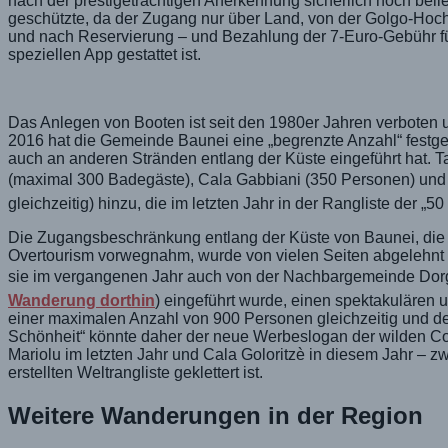
nach der prestigeträchtigen Anerkennung sicherlich noch belie
geschützte, da der Zugang nur über Land, von der Golgo-Hoch
und nach Reservierung – und Bezahlung der 7-Euro-Gebühr fü
speziellen App gestattet ist.
Das Anlegen von Booten ist seit den 1980er Jahren verboten un
2016 hat die Gemeinde Baunei eine „begrenzte Anzahl“ festge
auch an anderen Stränden entlang der Küste eingeführt hat. T
(maximal 300 Badegäste), Cala Gabbiani (350 Personen) un
gleichzeitig) hinzu, die im letzten Jahr in der Rangliste der „
Die Zugangsbeschränkung entlang der Küste von Baunei, di
Overtourism vorwegnahm, wurde von vielen Seiten abgelehnt –
sie im vergangenen Jahr auch von der Nachbargemeinde Dorga
Wanderung dorthin
) eingeführt wurde, einen spektakulären 
einer maximalen Anzahl von 900 Personen gleichzeitig und der
Schönheit“ könnte daher der neue Werbeslogan der wilden Cos
Mariolu im letzten Jahr und Cala Goloritzè in diesem Jahr – 
erstellten Weltrangliste geklettert ist.
Weitere Wanderungen in der Region