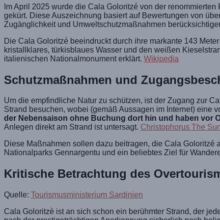
Im April 2025 wurde die Cala Goloritzé von der renommierten 
gekürt. Diese Auszeichnung basiert auf Bewertungen von über 1
Zugänglichkeit und Umweltschutzmaßnahmen berücksichtigen
Die Cala Goloritzé beeindruckt durch ihre markante 143 Meter 
kristallklares, türkisblaues Wasser und den weißen Kieselst
italienischen Nationalmonument erklärt.
Wikipedia
Schutzmaßnahmen und Zugangsbesc
Um die empfindliche Natur zu schützen, ist der Zugang zur Ca
Strand besuchen, wobei (gemäß Aussagen im Internet) eine 
der Nebensaison ohne Buchung dort hin und haben vor Or
Anlegen direkt am Strand ist untersagt.
Christophorus
The Su
Diese Maßnahmen sollen dazu beitragen, die Cala Goloritzé al
Nationalparks Gennargentu und ein beliebtes Ziel für Wander
Kritische Betrachtung des Overtouris
Quelle:
Tourismusministerium Sardinien
Cala Goloritzè ist an sich schon ein berühmter Strand, der j