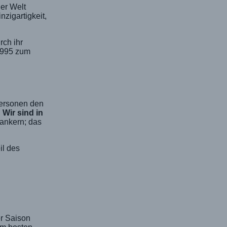
er Welt
zigartigkeit,
rch ihr
 1995 zum
Personen den
.
Wir sind in
ankern; das
il des
er Saison