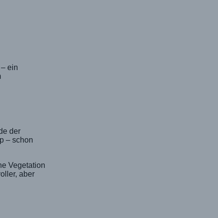
– ein
m
de der
pp – schon
ne Vegetation
ller, aber