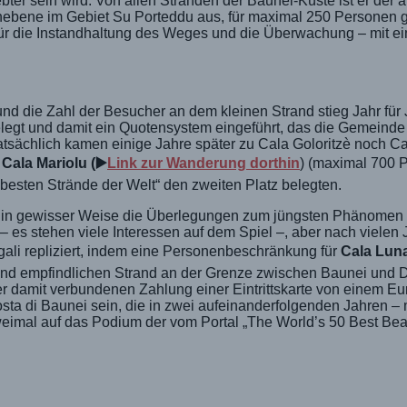
bter sein wird. Von allen Stränden der Baunei-Küste ist er der 
ebene im Gebiet Su Porteddu aus, für maximal 250 Personen gl
r die Instandhaltung des Weges und die Überwachung – mit ei
d die Zahl der Besucher an dem kleinen Strand stieg Jahr für J
legt und damit ein Quotensystem eingeführt, das die Gemeinde
atsächlich kamen einige Jahre später zu Cala Goloritzè noch Ca
d
Cala Mariolu
(▶️
Link zur Wanderung dorthin
) (maximal 700 
50 besten Strände der Welt“ den zweiten Platz belegten.
e in gewisser Weise die Überlegungen zum jüngsten Phänomen
 es stehen viele Interessen auf dem Spiel –, aber nach vielen
li repliziert, indem eine Personenbeschränkung für
Cala Lun
und empfindlichen Strand an der Grenze zwischen Baunei und Do
 damit verbundenen Zahlung einer Eintrittskarte von einem Euro
ta di Baunei sein, die in zwei aufeinanderfolgenden Jahren – 
zweimal auf das Podium der vom Portal „The World’s 50 Best Be