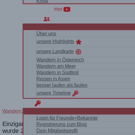
Kreta
WanderVideos
Hot
Über uns
Über uns
unsere Highlights
unsere Landkarte
Wandern in Österreich
Wandern am Meer
Wandern in Südtirol
Reisen in Asien
besser laufen als faulen
unsere Timeline
login
Wandern
,
Highlights
/
Drohne
,
Insel&Meer
,
Wandervideos
Login für Freunde+Bekannte
Einzigartige Kalksteinfelsen, glasklares Wasser u
Registrierung zum Blog
wurde 2025 zum schönsten Strand der Welt gewä
Dein Mitgliedsprofil