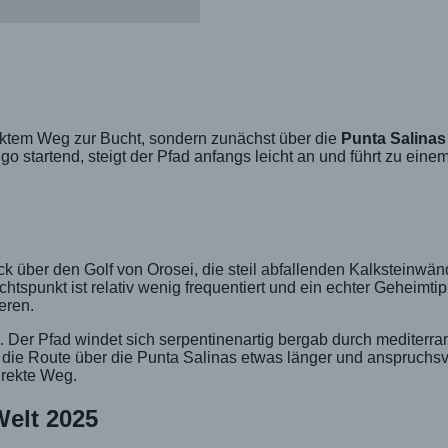
rektem Weg zur Bucht, sondern zunächst über die
Punta Salinas
o startend, steigt der Pfad anfangs leicht an und führt zu eine
k über den Golf von Orosei, die steil abfallenden Kalksteinwän
htspunkt ist relativ wenig frequentiert und ein echter Geheimti
eren.
è. Der Pfad windet sich serpentinenartig bergab durch mediterra
st die Route über die Punta Salinas etwas länger und anspruchsvo
direkte Weg.
Welt 2025