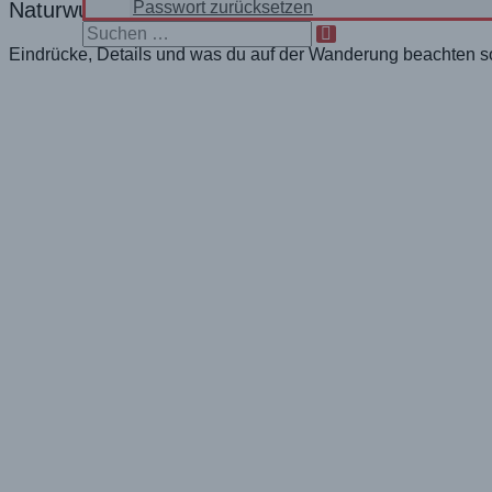
Naturwunder und erklären, was die Bucht so bes
Passwort zurücksetzen
Search
for:
Eindrücke, Details und was du auf der Wanderung beachten sol