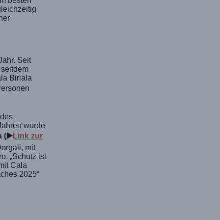
am besten
eichzeitig
ner
ahr. Seit
 seitdem
la Biriala
Personen
 des
 Jahren wurde
a
(▶️
Link zur
rgali, mit
. „Schutz ist
mit Cala
aches 2025“