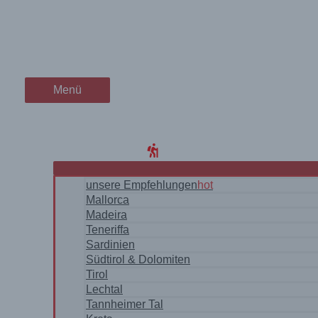
Zum
Dieser Strand auf Sardinien
wanderschön
Inhalt
springen
du kannst ihn nur zu Fuß er
der Wander-Vlog
Menü
Menü
Home
Blog
WanderRegionen
unsere Empfehlungen
hot
Mallorca
Madeira
Teneriffa
Sardinien
Südtirol & Dolomiten
Tirol
Lechtal
Tannheimer Tal