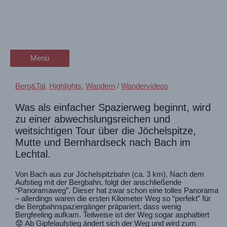
Zum
zur Jöchelspitze im Lechtal.
wanderschön
Inhalt
springen
Vom Asphalt zum
der Wander-Vlog
Bergpanorama
Menü
Menü
Berg&Tal
,
Highlights
,
Wandern
/
Wandervideos
Was als einfacher Spazierweg beginnt, wird
zu einer abwechslungsreichen und
weitsichtigen Tour über die Jöchelspitze,
Mutte und Bernhardseck nach Bach im
Lechtal.
Von Bach aus zur Jöchelspitzbahn (ca. 3 km). Nach dem
Aufstieg mit der Bergbahn, folgt der anschließende
“Panoramaweg”. Dieser hat zwar schon eine tolles Panorama
– allerdings waren die ersten Kilometer Weg so “perfekt” für
die Bergbahnspaziergänger präpariert, dass wenig
Bergfeeling aufkam. Teilweise ist der Weg sogar asphaltiert
😟 Ab Gipfelaufstieg ändert sich der Weg und wird zum