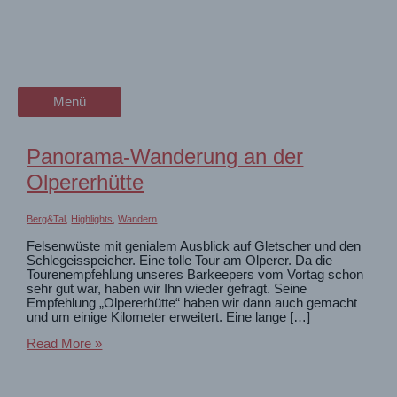
Zum
Suchergebnisse für:
wanderschön
Inhalt
springen
#Zillertal2017
der Wander-Vlog
Menü
Menü
Panorama-Wanderung an der
Olpererhütte
Berg&Tal
,
Highlights
,
Wandern
Felsenwüste mit genialem Ausblick auf Gletscher und den
Schlegeisspeicher. Eine tolle Tour am Olperer. Da die
Tourenempfehlung unseres Barkeepers vom Vortag schon
sehr gut war, haben wir Ihn wieder gefragt. Seine
Empfehlung „Olpererhütte“ haben wir dann auch gemacht
und um einige Kilometer erweitert. Eine lange […]
Panorama-
Read More »
Wanderung
an
der