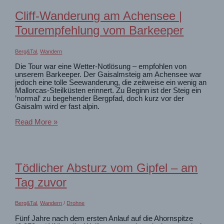
Olpererhütte
Cliff-Wanderung am Achensee |
Tourempfehlung vom Barkeeper
Berg&Tal
,
Wandern
Die Tour war eine Wetter-Notlösung – empfohlen von
unserem Barkeeper. Der Gaisalmsteig am Achensee war
jedoch eine tolle Seewanderung, die zeitweise ein wenig an
Mallorcas-Steilküsten erinnert. Zu Beginn ist der Steig ein
’normal‘ zu begehender Bergpfad, doch kurz vor der
Gaisalm wird er fast alpin.
Cliff-
Read More »
Wanderung
am
Achensee
|
Tourempfehlung
Tödlicher Absturz vom Gipfel – am
vom
Barkeeper
Tag zuvor
Berg&Tal
,
Wandern
/
Drohne
Fünf Jahre nach dem ersten Anlauf auf die Ahornspitze