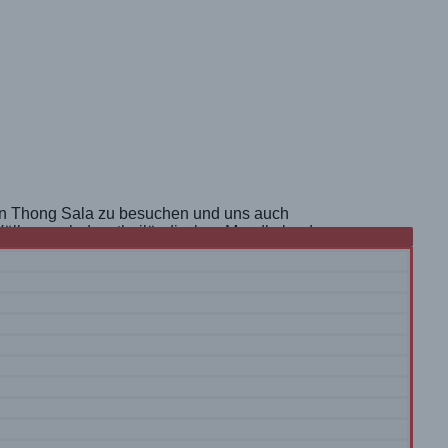
 in Thong Sala zu besuchen und uns auch
ai-Völker nach dem thailändischen Mondkalender.
ping-Malls und Parks … und natürlich unsere