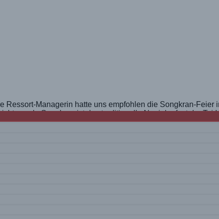
and2011
ere Ressort-Managerin hatte uns empfohlen die Songkran-Feier
nichts nach. Songkran ist das traditionelle Neujahrsfest der T
rmale Stadtleben Bangkoks gestürzt. Märkte, China-Town, Shop