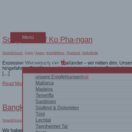
Zum
Suchergebnisse für:
wanderschön
#Thail
Inhalt
springen
der Wander-Vlog
Menü
Menü
Songkran auf Ko Pha-ngan
Home
Spiel&Spass
,
Party
/
Asien
,
Insel&Meer
,
Thailand
,
Volksfeste
Blog
WanderRegionen
Exzessive Wasserparty der Thailänder – wir mitten drin. Uns
hingefahren. Die Wasserschlacht dort steht der in Bangkok in 
[…]
unsere Empfehlungen
hot
Mallorca
Songkran
Read More »
auf
Madeira
Ko
Teneriffa
Pha-
Sardinien
ngan
Bangkok – Sightseeing ohne Tempel
Südtirol & Dolomiten
Tirol
Lechtal
Spiel&Spass
/
Asien
,
Städte
,
Thailand
Tannheimer Tal
Wir haben diesmal keine Tempel besucht, sondern uns ins no