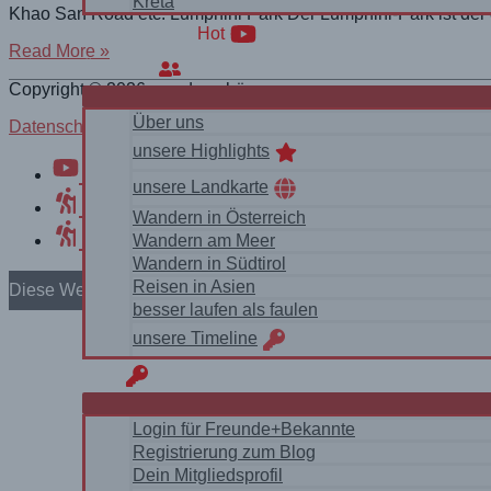
Kreta
Khao San Road etc. Lumphini Park Der Lumphini-Park ist der 
WanderVideos
Hot
Bangkok
Read More »
Über uns
–
Sightseeing
Copyright © 2026
wanderschön
ohne
Über uns
Datenschutzerklärung Impressum
Tempel
unsere Highlights
Youtube
unsere Landkarte
Komoot
Wandern in Österreich
Outdooractive
Wandern am Meer
Wandern in Südtirol
Reisen in Asien
Diese Website benutzt Cookies. Wenn du die Website weiter n
besser laufen als faulen
unsere Timeline
login
Login für Freunde+Bekannte
Registrierung zum Blog
Dein Mitgliedsprofil