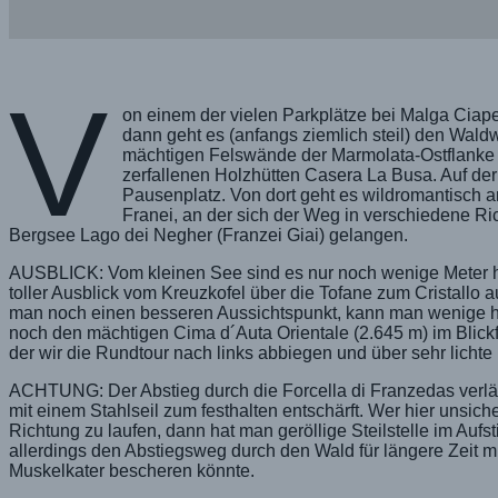
V
on einem der vielen Parkplätze bei Malga Ciapel
dann geht es (anfangs ziemlich steil) den Wal
mächtigen Felswände der Marmolata-Ostflanke b
zerfallenen Holzhütten Casera La Busa. Auf d
Pausenplatz. Von dort geht es wildromantisch
Franei, an der sich der Weg in verschiedene Ri
Bergsee Lago dei Negher (Franzei Giai) gelangen.
AUSBLICK: Vom kleinen See sind es nur noch wenige Meter hina
toller Ausblick vom Kreuzkofel über die Tofane zum Cristallo a
man noch einen besseren Aussichtspunkt, kann man wenige h
noch den mächtigen Cima d´Auta Orientale (2.645 m) im Blickf
der wir die Rundtour nach links abbiegen und über sehr licht
ACHTUNG: Der Abstieg durch die Forcella di Franzedas verläuft 
mit einem Stahlseil zum festhalten entschärft. Wer hier unsi
Richtung zu laufen, dann hat man geröllige Steilstelle im Auf
allerdings den Abstiegsweg durch den Wald für längere Zeit m
Muskelkater bescheren könnte.