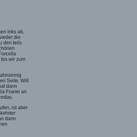
gen inks ab,
wieder die
 den teils
schönen
Forcella
 bis wir zum
wahnsinnig
en Seite. Will
hat dann
la Franei an
zedas.
fen, ist aber
kehrter
man dann
önen