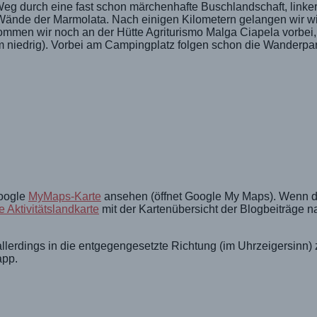
Weg durch eine fast schon märchenhafte Buschlandschaft, linke
Wände der Marmolata. Nach einigen Kilometern gelangen wir wi
mmen wir noch an der Hütte Agriturismo Malga Ciapela vorbei
m niedrig). Vorbei am Campingplatz folgen schon die Wanderpa
Google
MyMaps-Karte
ansehen (öffnet Google My Maps). Wenn 
 Aktivitätslandkarte
mit der Kartenübersicht der Blogbeiträge n
lerdings in die entgegengesetzte Richtung (im Uhrzeigersinn) z
app.