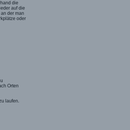
rhand die
eder auf die
, an der man
rkplätze oder
du
ach Orten
u laufen.