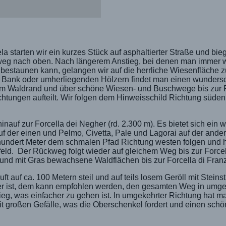
a starten wir ein kurzes Stück auf asphaltierter Straße und bie
dweg nach oben. Nach längerem Anstieg, bei denen man immer 
estaunen kann, gelangen wir auf die herrliche Wiesenfläche zu
er Bank oder umherliegenden Hölzern findet man einen wunder
 am Waldrand und über schöne Wiesen- und Buschwege bis zur 
chtungen aufteilt. Wir folgen dem Hinweisschild Richtung süden
uf zur Forcella dei Negher (rd. 2.300 m). Es bietet sich ein 
uf der einen und Pelmo, Civetta, Pale und Lagorai auf der ander
undert Meter dem schmalen Pfad Richtung westen folgen und 
eld. Der Rückweg folgt wieder auf gleichem Weg bis zur Forcel
e und mit Gras bewachsene Waldflächen bis zur Forcella di Fran
auf ca. 100 Metern steil und auf teils losem Geröll mit Steinstu
cher ist, dem kann empfohlen werden, den gesamten Weg in umge
stieg, was einfacher zu gehen ist. In umgekehrter Richtung hat 
it großen Gefälle, was die Oberschenkel fordert und einen sch