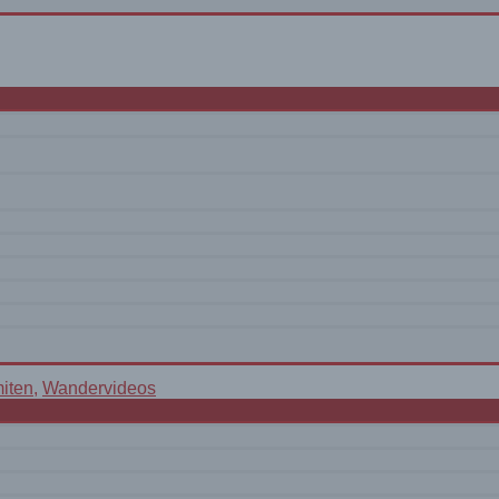
zu den besten Touren-
Wandervideos
miten
,
Wandervideos
molata-Südseite am Cime dell’Auta. Und mittendrin
Lago di Franzei bwz. Lech dei Giai). Eine tolle, mi
llen Ausblicken.