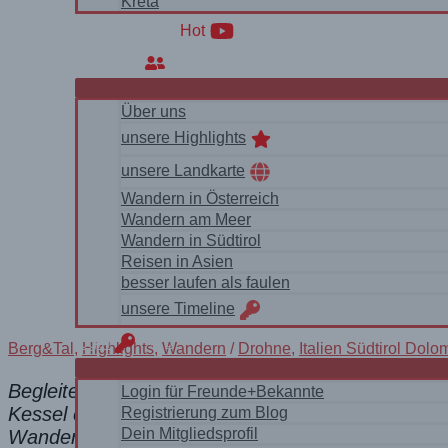
Kreta
WanderVideos
Hot
Über uns
Über uns
unsere Highlights
unsere Landkarte
Wandern in Österreich
Wandern am Meer
Wandern in Südtirol
Reisen in Asien
besser laufen als faulen
unsere Timeline
login
Berg&Tal
,
Highlights
,
Wandern
/
Drohne
,
Italien Südtirol Dolo
Begleite uns in die einsame Bergwelt an der Mar
Login für Freunde+Bekannte
Kessel ein kleiner See, der Lago dei Negher (od. 
Registrierung zum Blog
Dein Mitgliedsprofil
Wanderung mit teils etwas steileren Stellen und to