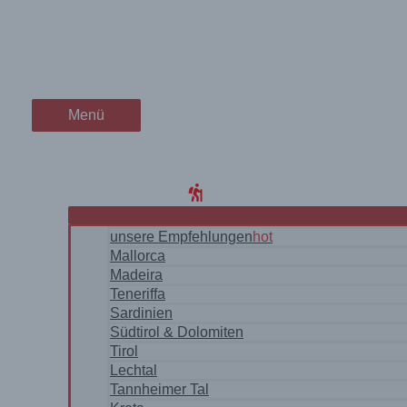
Zum
wanderschön
einsam Wandern an der Marm
Inhalt
springen
der Wander-Vlog
Menü
Menü
Home
Blog
WanderRegionen
unsere Empfehlungen
hot
Mallorca
Madeira
Teneriffa
Sardinien
Südtirol & Dolomiten
Tirol
Lechtal
Tannheimer Tal