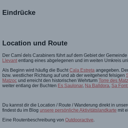
Eindrücke
Location und Route
Der Camí dels Carabiners führt auf dem Gebiet der Gemeind
Llevant
entlang eines abgelegenen und im weiten Umkreis un
Als Beginn wird häufig die Bucht
Cala Estreta
angegeben. Der 
bzw. westlicher Richtung auf und ab der weitgehend felsigen
S
Matzoc
und erreicht den historischen Wehrturm
Torre des Mat
weiter entlang der Buchten
Es Saulonar
,
Na Balldora
,
Sa Font
Du kannst dir die Location / Route / Wanderung direkt in unse
findest du im Blog
unsere persönliche Aktivitätslandkarte
mit e
Eine Routenbeschreibung von
Outdooractive
.