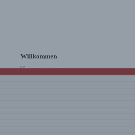
Naturpark Llevant
Willkommen
Hallo und schön, dass Du da bist! Wir sind
Julia & Wolfram. Auf diesem Blog findest Du
Touren und Infos zum Wandern
mit vielen
Tourenvideos
und Eindrücke rund um
unsere Erlebnisse. Viel Spaß beim Lesen
und Schauen!
Mehr über uns …