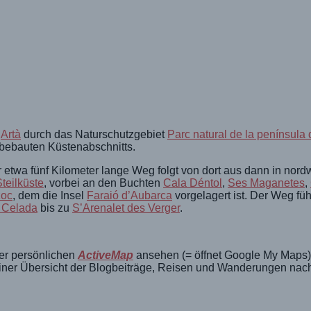
e
Artà
durch das Naturschutzgebiet
Parc natural de la península 
bebauten Küstenabschnitts.
etwa fünf Kilometer lange Weg folgt von dort aus dann in nordw
teilküste
, vorbei an den Buchten
Cala Déntol
,
Ses Maganetes
,
zoc
, dem die Insel
Faraió d’Aubarca
vorgelagert ist. Der Weg füh
 Celada
bis zu
S’Arenalet des Verger
.
rer persönlichen
ActiveMap
ansehen (= öffnet Google My Maps).
iner Übersicht der Blogbeiträge, Reisen und Wanderungen nac