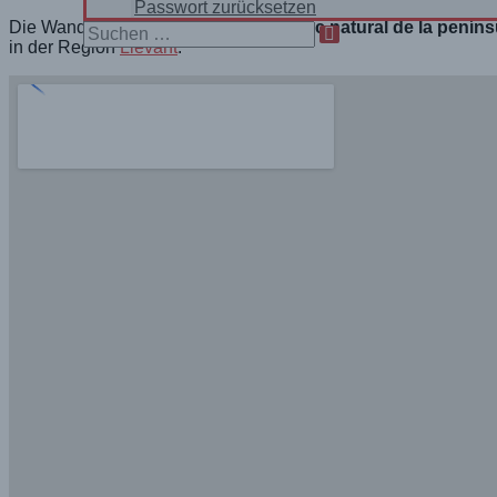
Passwort zurücksetzen
Die Wanderung führt am Naturpark
Parc natural de la peníns
Search
in der Region
Llevant
.
for: