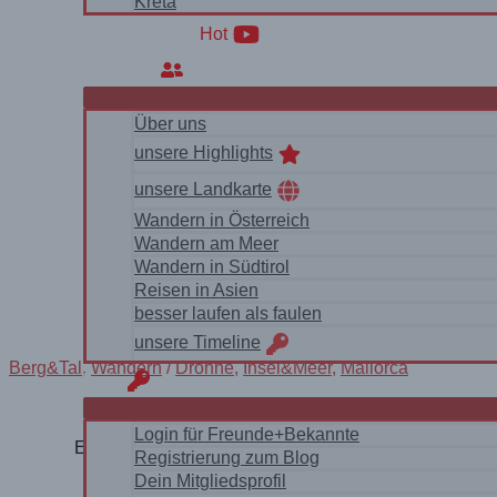
Kreta
WanderVideos
Hot
Über uns
Über uns
unsere Highlights
unsere Landkarte
Wandern in Österreich
Wandern am Meer
Wandern in Südtirol
Reisen in Asien
besser laufen als faulen
unsere Timeline
Berg&Tal
,
Wandern
/
Drohne
,
Insel&Meer
,
Mallorca
login
Login für Freunde+Bekannte
Eine traumhafte Wanderung an der wilden Ostküste M
Registrierung zum Blog
Dein Mitgliedsprofil