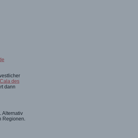
de
estlicher
Cala des
rt dann
 Alternativ
h Regionen.