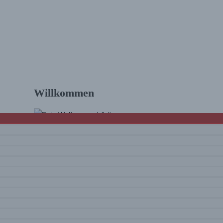
allorca
Willkommen
Hallo und schön, dass Du da bist! Wir sind
Julia & Wolfram. Auf diesem Blog findest Du
Touren und Infos zum Wandern
mit vielen
Tourenvideos
und Eindrücke rund um
unsere Erlebnisse. Viel Spaß beim Lesen
und Schauen!
Mehr über uns …