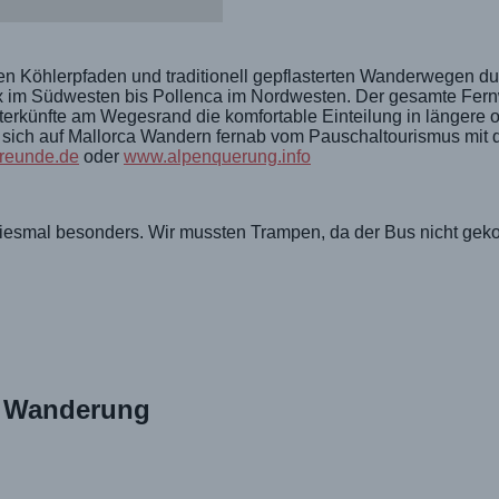
ten Köhlerpfaden und traditionell gepflasterten Wanderwegen du
atx im Südwesten bis Pollenca im Nordwesten. Der gesamte Fe
erkünfte am Wegesrand die komfortable Einteilung in längere o
t sich auf Mallorca Wandern fernab vom Pauschaltourismus mit
reunde.de
oder
www.alpenquerung.info
diesmal besonders. Wir mussten Trampen, da der Bus nicht gek
n Wanderung