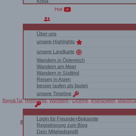
Kreta
WanderVideos
Hot
Über uns
Über uns
unsere Highlights
unsere Landkarte
Wandern in Österreich
Wandern am Meer
Wandern in Südtirol
Reisen in Asien
besser laufen als faulen
unsere Timeline
Berg&Tal
,
Highlights
,
Wandern
/
Drohne
,
Insel&Meer
,
Mallorca
login
Login für Freunde+Bekannte
Ein einsamer Küstenweg, Drohne und starker Wind, s
Registrierung zum Blog
Dein Mitgliedsprofil