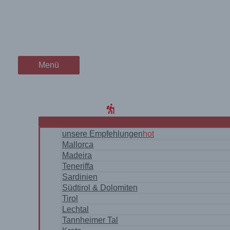
Zum
Traumhafte Wanderung auf M
wanderschön
Inhalt
springen
der Wander-Vlog
Menü
Menü
Home
Blog
WanderRegionen
unsere Empfehlungen
hot
Mallorca
Madeira
Teneriffa
Sardinien
Südtirol & Dolomiten
Tirol
Lechtal
Tannheimer Tal