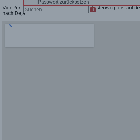
Passwort zurücksetzen
Von Port de Soller auf einem einsamen Küstenweg, der auf d
Search
nach Deja.
for: