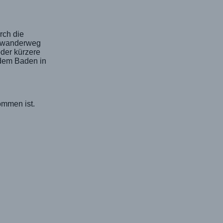
rch die
rnwanderweg
der kürzere
 dem Baden in
ommen ist.