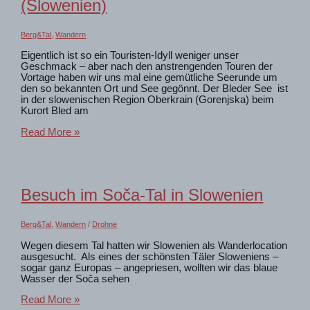
(Slowenien)
Berg&Tal
,
Wandern
Eigentlich ist so ein Touristen-Idyll weniger unser
Geschmack – aber nach den anstrengenden Touren der
Vortage haben wir uns mal eine gemütliche Seerunde um
den so bekannten Ort und See gegönnt. Der Bleder See ist
in der slowenischen Region Oberkrain (Gorenjska) beim
Kurort Bled am
Touristenidylle
Read More »
am
See
in
Bled
(Slowenien)
Besuch im Soča-Tal in Slowenien
Berg&Tal
,
Wandern
/
Drohne
Wegen diesem Tal hatten wir Slowenien als Wanderlocation
ausgesucht. Als eines der schönsten Täler Sloweniens –
sogar ganz Europas – angepriesen, wollten wir das blaue
Wasser der Soča sehen
Besuch
Read More »