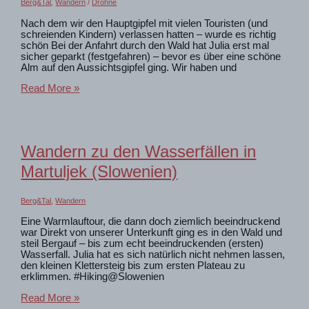
Berg&Tal
,
Wandern
/
Drohne
Nach dem wir den Hauptgipfel mit vielen Touristen (und
schreienden Kindern) verlassen hatten – wurde es richtig
schön Bei der Anfahrt durch den Wald hat Julia erst mal
sicher geparkt (festgefahren) – bevor es über eine schöne
Alm auf den Aussichtsgipfel ging. Wir haben und
am
Read More »
östlichsten
2000er
der
Julischen
Alpen
Wandern zu den Wasserfällen in
(Debela
Peč)
Martuljek (Slowenien)
Berg&Tal
,
Wandern
Eine Warmlauftour, die dann doch ziemlich beeindruckend
war Direkt von unserer Unterkunft ging es in den Wald und
steil Bergauf – bis zum echt beeindruckenden (ersten)
Wasserfall. Julia hat es sich natürlich nicht nehmen lassen,
den kleinen Klettersteig bis zum ersten Plateau zu
erklimmen. #Hiking@Slowenien
Wandern
Read More »
zu