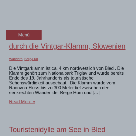
Zum
Slowenien
wanderschön
Inhalt
springen
der Wander-Vlog
Wanderungen in Slowenien. Komm mit
Menü
Menü
durch die Vintgar-Klamm, Slowenien
Wandern
,
Berg&Tal
Die Vintgarklamm ist ca. 4 km nordwestlich von Bled . Die
Klamm gehört zum Nationalpark Triglav und wurde bereits
Ende des 19. Jahrhunderts als touristische
Sehenswürdigkeit ausgebaut. Die Klamm wurde vom
Radovna-Fluss bis zu 300 Meter tief zwischen den
senkrechten Wänden der Berge Hom und […]
durch
Read More »
die
Vintgar-
Klamm,
Slowenien
Touristenidylle am See in Bled