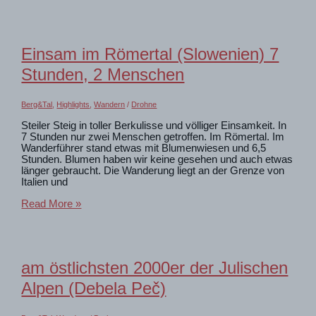
im
Soča-
Tal
in
Slowenien
Einsam im Römertal (Slowenien) 7
Stunden, 2 Menschen
Berg&Tal
,
Highlights
,
Wandern
/
Drohne
Steiler Steig in toller Berkulisse und völliger Einsamkeit. In
7 Stunden nur zwei Menschen getroffen. Im Römertal. Im
Wanderführer stand etwas mit Blumenwiesen und 6,5
Stunden. Blumen haben wir keine gesehen und auch etwas
länger gebraucht. Die Wanderung liegt an der Grenze von
Italien und
Einsam
Read More »
im
Römertal
(Slowenien)
7
Stunden,
am östlichsten 2000er der Julischen
2
Menschen
Alpen (Debela Peč)