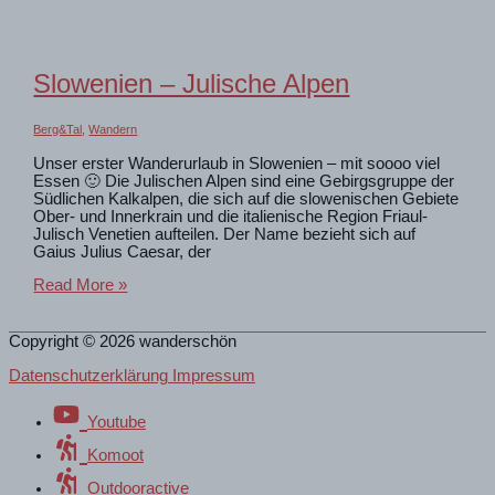
den
Wasserfällen
in
Martuljek
Slowenien – Julische Alpen
(Slowenien)
Berg&Tal
,
Wandern
Unser erster Wanderurlaub in Slowenien – mit soooo viel
Essen 🙂 Die Julischen Alpen sind eine Gebirgsgruppe der
Südlichen Kalkalpen, die sich auf die slowenischen Gebiete
Ober- und Innerkrain und die italienische Region Friaul-
Julisch Venetien aufteilen. Der Name bezieht sich auf
Gaius Julius Caesar, der
Slowenien
Read More »
–
Julische
Alpen
Copyright © 2026
wanderschön
Datenschutzerklärung Impressum
Youtube
Komoot
Outdooractive