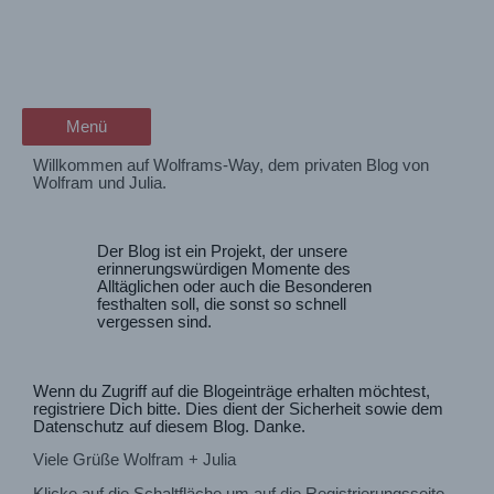
Zum
Join Us – Registrierung auf
wanderschön
Inhalt
springen
dem Blog
der Wander-Vlog
Menü
Menü
Willkommen auf Wolframs-Way, dem privaten Blog von
Wolfram und Julia.
Der Blog ist ein Projekt, der unsere
erinnerungswürdigen Momente des
Alltäglichen oder auch die Besonderen
festhalten soll, die sonst so schnell
vergessen sind.
Wenn du Zugriff auf die Blogeinträge erhalten möchtest,
registriere Dich bitte. Dies dient der Sicherheit sowie dem
Datenschutz auf diesem Blog. Danke.
Viele Grüße Wolfram + Julia