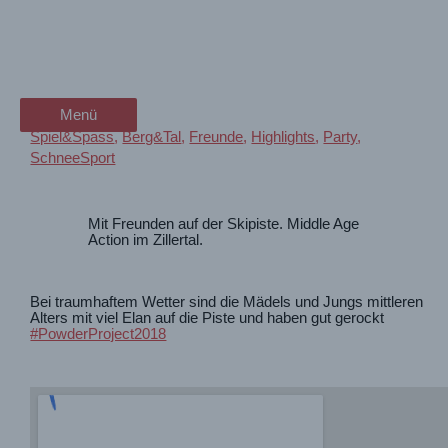
Zum
Pistenaction beim
wanderschön
Inhalt
springen
PowderProject 2018
der Wander-Vlog
Menü
Menü
Spiel&Spass
,
Berg&Tal
,
Freunde
,
Highlights
,
Party
,
SchneeSport
Mit Freunden auf der Skipiste. Middle Age
Action im Zillertal.
Bei traumhaftem Wetter sind die Mädels und Jungs mittleren
Alters mit viel Elan auf die Piste und haben gut gerockt
#PowderProject2018