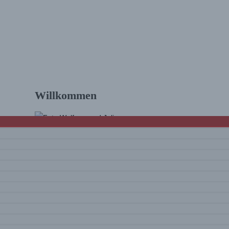
. Wandern Dolomiten
Willkommen
Hallo und schön, dass Du da bist! Wir sind
Julia & Wolfram. Auf diesem Blog findest Du
Touren und Infos zum Wandern
mit vielen
Tourenvideos
und Eindrücke rund um
unsere Erlebnisse. Viel Spaß beim Lesen
und Schauen!
Mehr über uns …