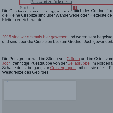
Passwort zurücksetzen
Search
Die Cirspitzen sind eine Berggruppe nördlich des Grödner Jo
for:
die Kleine Cirspitze sind über Wanderwege oder Klettersteige
Klettern erreicht werden.
2015 sind wir erstmals hier gewesen
und waren sehr begeiste
und sind über die Cirspitzen bis zum Grödner Joch gewandert
Die Puezgruppe wird im Süden von
Gröden
und im Osten vo
Joch
, trennt die Puezgruppe von der
Sellagruppe
. Im Norden 
Scharte den Übergang zur
Geislergruppe
, mit der sie oft zu
Westgrenze des Gebirges.