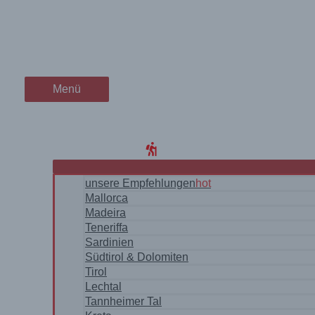
Zum
Cirspitzen am Grödner Joch
wanderschön
Inhalt
springen
der Wander-Vlog
Menü
Menü
Home
Blog
WanderRegionen
unsere Empfehlungen
hot
Mallorca
Madeira
Teneriffa
Sardinien
Südtirol & Dolomiten
Tirol
Lechtal
Tannheimer Tal