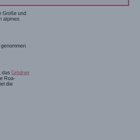
ie Große und
h alpines
tal genommen
, das
Grödner
ie Roa-
et die