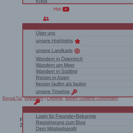
Kreta
WanderVideos
Hot
Über uns
Über uns
unsere Highlights
unsere Landkarte
Wandern in Österreich
Wandern am Meer
Wandern in Südtirol
Reisen in Asien
besser laufen als faulen
unsere Timeline
Berg&Tal
,
Wandern
/
Drohne
,
Italien Südtirol Dolomiten
login
Login für Freunde+Bekannte
Planet Erde? Ein karger Steingarten, umgeben von Be
Registrierung zum Blog
2.500 Meter Höhe – der Puezgruppe – irre gut.
Dein Mitgliedsprofil