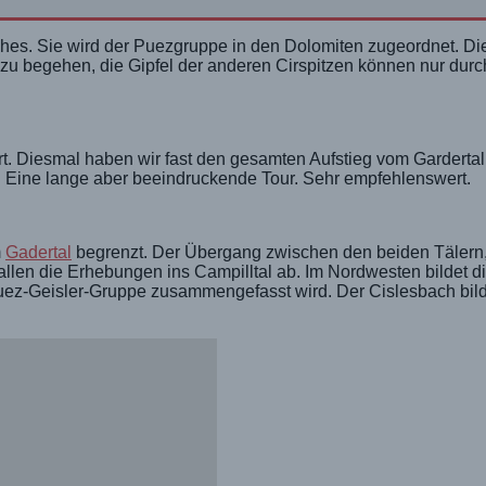
ches. Sie wird der Puezgruppe in den Dolomiten zugeordnet. D
 zu begehen, die Gipfel der anderen Cirspitzen können nur durc
rt. Diesmal haben wir fast den gesamten Aufstieg vom Garder
. Eine lange aber beeindruckende Tour. Sehr empfehlenswert.
m
Gadertal
begrenzt. Der Übergang zwischen den beiden Tälern
fallen die Erhebungen ins Campilltal ab. Im Nordwesten bildet d
r Puez-Geisler-Gruppe zusammengefasst wird. Der Cislesbach bild