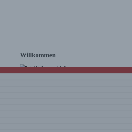
Lechtal)
Willkommen
Hallo und schön, dass Du da bist! Wir sind
Julia & Wolfram. Auf diesem Blog findest Du
Touren und Infos zum Wandern
mit vielen
Tourenvideos
und Eindrücke rund um
unsere Erlebnisse. Viel Spaß beim Lesen
und Schauen!
Mehr über uns …