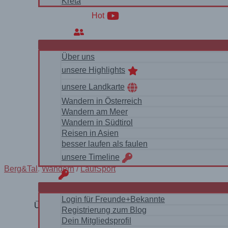
Kreta
WanderVideos
Hot
Über uns
Über uns
unsere Highlights
unsere Landkarte
Wandern in Österreich
Wandern am Meer
Wandern in Südtirol
Reisen in Asien
besser laufen als faulen
unsere Timeline
Berg&Tal
,
Wandern
/
LaufSport
login
Login für Freunde+Bekannte
Überraschender, schöner Weg zur Sulzlalm und das 
Registrierung zum Blog
Dein Mitgliedsprofil