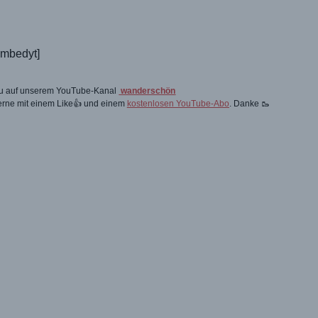
embedyt]
 du auf unserem YouTube-Kanal
wanderschön
gerne mit einem Like👍 und einem
kostenlosen YouTube-Abo
. Danke 🥾