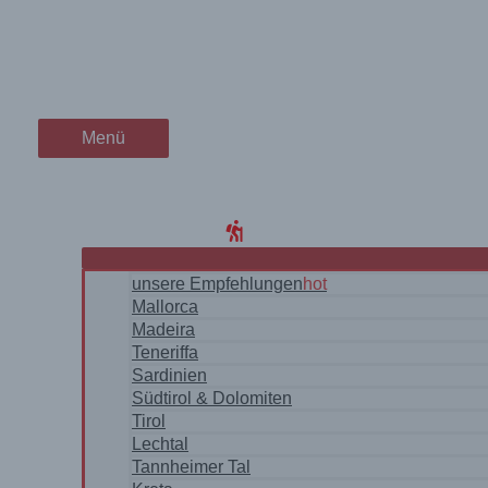
Zum
durch Stollen zur Sulzlalm (
wanderschön
Inhalt
springen
der Wander-Vlog
Menü
Menü
Home
Blog
WanderRegionen
unsere Empfehlungen
hot
Mallorca
Madeira
Teneriffa
Sardinien
Südtirol & Dolomiten
Tirol
Lechtal
Tannheimer Tal