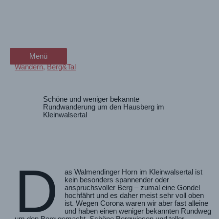
Zum
Rund ums Walmendinger Horn
wanderschön
Inhalt
springen
(Kleinwalsertal)
der Wander-Vlog
Menü
Menü
Wandern
,
Berg&Tal
Schöne und weniger bekannte
Rundwanderung um den Hausberg im
Kleinwalsertal
D
as Walmendinger Horn im Kleinwalsertal ist
kein besonders spannender oder
anspruchsvoller Berg – zumal eine Gondel
hochfährt und es daher meist sehr voll oben
ist. Wegen Corona waren wir aber fast alleine
und haben einen weniger bekannten Rundweg
um den Berg gemacht. Schöne Bergwiesen und toller