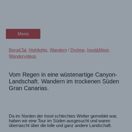
Zum
Palmitos (Gran Canaria)
wanderschön
Inhalt
springen
Wanderung mit Grand Canyon-
der Wander-Vlog
Feeling
Menü
Menü
Berg&Tal
,
Highlights
,
Wandern
/
Drohne
,
Insel&Meer
,
Wandervideos
Vom Regen in eine wüstenartige Canyon-
Landschaft. Wandern im trockenen Süden
Gran Canarias.
Da im Norden der Insel schlechtes Wetter gemeldet war,
haben wir eine Tour im Süden ausgesucht und waren
überrascht über die tolle und ganz andere Landschaft.