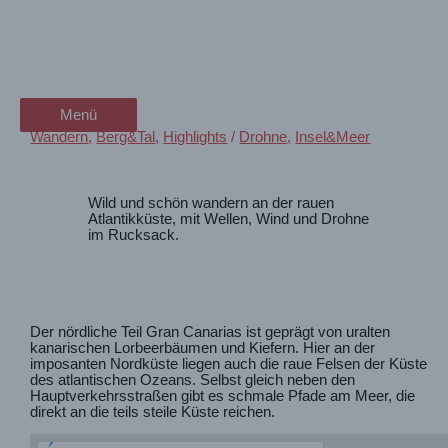
Zum
Punta del Camello (Gran
wanderschön
Inhalt
springen
Canaria) Wanderimpressionen
der Wander-Vlog
Menü
Menü
Wandern
,
Berg&Tal
,
Highlights
/
Drohne
,
Insel&Meer
Wild und schön wandern an der rauen
Atlantikküste, mit Wellen, Wind und Drohne
im Rucksack.
Der nördliche Teil Gran Canarias ist geprägt von uralten
kanarischen Lorbeerbäumen und Kiefern. Hier an der
imposanten Nordküste liegen auch die raue Felsen der Küste
des atlantischen Ozeans. Selbst gleich neben den
Hauptverkehrsstraßen gibt es schmale Pfade am Meer, die
direkt an die teils steile Küste reichen.